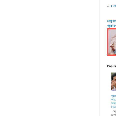
Ho
মেলান্
প্রতার
Popul
প্রক
কারণ
সহকা
মিজা
শুধ
জনগ