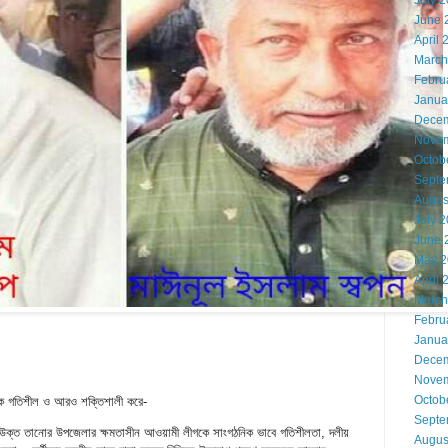
July 
June 
April 
March
Febru
Janua
Decem
Novem
Octob
Septe
Augus
July 
June 
May 2
April 
March
Febru
Janua
Decem
Novem
Octob
কে গতিশীল ও আরও শক্তিশালী করে-
Septe
ে উক্ত তানোর উপজেলার ক্ষমতাসীন আওয়ামী লীগকে সাংগঠনিক ভাবে গতিশীলতা, দলীয়
Augus