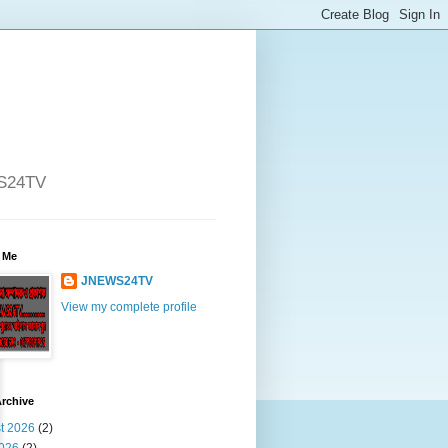
WS24TV
 Me
JNEWS24TV
View my complete profile
rchive
t 2026
(2)