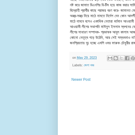
নষ্ট করে জামাত বিএনপির বি-টিম হয়ে কাজ করার সা
বিদ্রোহী প্রার্থীর কাছে পরাজয় বরণ করে- জামানত ফ
অস্ত্র-সস্ত্র নিয়ে মাঠে নামতে নির্দেশ দেন কোন আদর্
মাঠে নামবে বলেও একাধিক নেতারা বর্তমান আওয়ামী
আওয়ামী লীগের সভাপতি মাঈনুল ইসলাম স্বপনের 
লীগের সাধারণ সম্পাদক- প্রভাষক আবুল কালাম আজা
কোনো নেতৃত্ব গড়ে উঠেনি, আর সেই সম্ভবনাও নাই
জনপ্রিয়তায় দৃঢ় হচ্ছে এমপি ওমর ফারুক চৌধুরীর 
on
May 29, 2023
Labels:
জেলা খবর
Newer Post