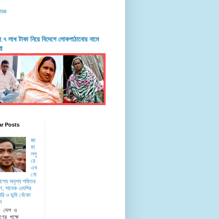
me
দহে ৭ লাখ টাকা নিয়ে বিদেশে লোকপাঠানোর নামে
ণা
ar Posts
জা
মা
লপু
রে
এখ
নো
াশ্যে অদৃশ্য শক্তির
ে, সাবেক এমপির
রি ও ভূমি খেঁকো
ন
ু দেশ ও
ণের পক্ষে