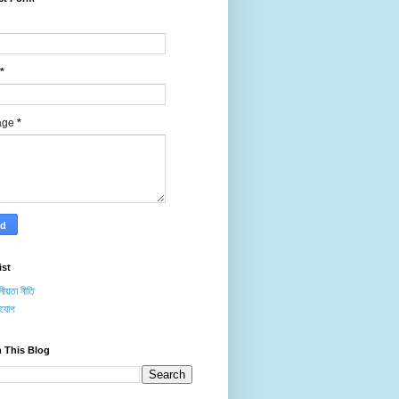
*
age
*
ist
ীয়তা নীতি
াযোগ
 This Blog