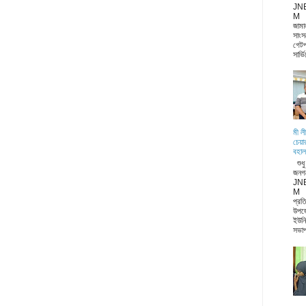
JN
M জা
জামা
সাংস
গেটপ
সার্ভ
মী ল
চেয়া
বহাল
শুধ
জনগ
JN
M ন
প্রত
উপজ
ইউনি
সভাপ