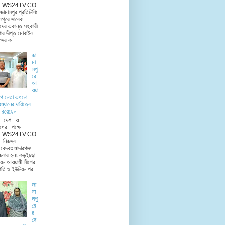
EWS24TV.CO
মালপুর প্রতিনিধিঃ
লপুরে সাবেক
দের একান্ত সহকারী
ার দীপ্ত মোবাইল
িসের ক...
জা
মা
লপু
রে
আ
ওয়া
ীগ নেতা এখনো
রম্যানের দায়িত্বে
 রয়েছেন
ু দেশ ও
ণের পক্ষে
EWS24TV.CO
িজস্ব
িবেদকঃ মাদারগঞ্জ
েলার ২নং কড়ইচড়া
য়ন আওয়ামী লীগের
তি ও ইউনিয়ন পর...
জা
মা
লপু
রে
৪
দে