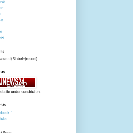
িকেট
টবল
ি
ন্য
ষা
বাশ
ght
atured} $label={recent}
 Us
ebsite under constriction.
w Us
ebook-f
tube
ct Form