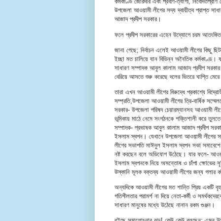
কর্মকাণ্ড জোরদার এবং প্রবীণ-ত্যাগী, নিবেদিতপ্রাণ
উপজেলা আওয়ামী লীগের সদ্য দ্বায়ীত্ব প্রাপ্ত সা
আজাদ প্রদীপ সরকার।
ফলে প্রদীপ সরকারের এহেন উদ্যোগে চরম আতংকিত 
জানা গেছে; নির্বাচন এলেই আওয়ামী লীগের কিছু ছিট
ইচ্ছা মত চালিয়ে যান বিভিন্ন অনৈতিক কর্মকাণ্ড।
সাধারণ সম্পাদক আবুল কালাম আজাদ প্রদীপ সরকার তৃন
বেরিয়ে আসতে শুরু করেছে দলের ভিতরে ঘাপ্তি মে
তারা এখন আওয়ামী লীগের বিরুদ্ধে প্রকাশ্যে বিদ্রো
সম্প্রতি,উপজেলা আওয়ামী লীগের ত্রি-বার্ষিক সম্ম
সরকার- উপজেলা পরিষদ চেয়ারম্যানসহ আওয়ামী লীগের
ভূমিকায় মাঠে নেমে সংগঠনকে শক্তিশালী করে তুলত
সম্পাদক- প্রভাষক আবুল কালাম আজাদ প্রদীপ সরকার 
ইসলাম স্বপন। যেখানে উপজেলা আওয়ামী লীগের সাধ
লীগের সভাপতি মাঈনুল ইসলাম স্বপন সভা সমাবেশে 
নষ্ট করছেন বলে অভিযোগ উঠেছে। যার ফলে- আওয়ামী
ইসলাম স্বপনকে নিয়ে অসন্তোষ ও চাঁপা ক্ষোভের সৃষ্
উস্কানি মূলক বক্তব্য আওয়ামী লীগের জন্য গলার কা
অন্যদিকে আওয়ামী লীগের মত শান্তি প্রিয় একটি বৃ
গতিশীলতার পরামর্শ না দিয়ে নেতা-কর্মী ও সমর্থকদেরক
সাধারণ মানুষের মধ্যে উঠেছে নানান রকম গুঞ্জন।
বইছে সমালোচনার ঝড়! কেউ কেউ বলছেন; এমন উস্ক