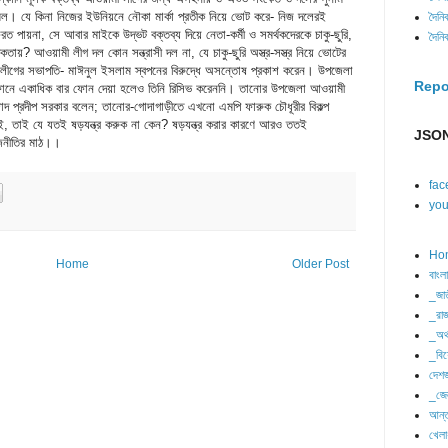
মিল। যে কিনা নিজের ইউনিয়নে নৌকা মার্কা প্রতীক নিয়ে ভোট করে- নিজ দলেরই
দৈনি
েরত পায়না, সে আবার মাইকে উদ্ভট বক্তব্য দিয়ে নেতা-কর্মী ও সমর্থকদেরকে চাকু-ছুরি,
দৈনি
শীকতায়? আওয়ামী লীগ দল কোন সন্ত্রাসী দল না, যে চাকু-ছুরি অস্ত্র-সস্ত্র নিয়ে ভোটের
 লীগের সভাপতি- মাঈনুল ইসলাম স্বপনের বিরুদ্ধে অসন্তোষ প্রকাশ করেন। উপজেলা
Repo
ফোনে একাধিক বার ফোন দেয়া হলেও তিনি রিসিভ করেননি। তানোর উপজেলা আওয়ামী
দ প্রদীপ সরকার বলেন; তানোর-গোদাগাড়ীতে এখনো এমপি ফারুক চৌধূরীর বিকল্প
, তাই যে যতই ষড়যন্ত্র করুক না কেন? ষড়যন্ত্র করার কারণে আরও ততই
JSON
রাজনীতির মাঠ।।
fac
you
Ho
Home
Older Post
বাংল
_জা
_রাজ
_অর্
_বিশ
দেশজ
_জে
আন্ত
খেলা