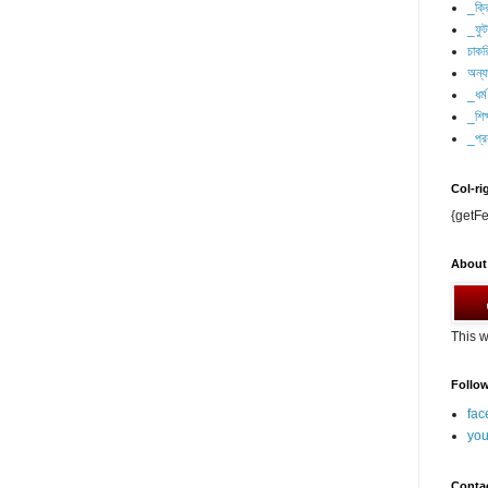
_ক্র
_ফু
চাকর
অন্যা
_ধর্ম
_শিক্
_প্র
Col-ri
{getFe
About
This w
Follo
fac
you
Conta