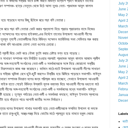
 নেতা ও কর্মীদের সক্রীয় ভাবে চাঙ্গা করতে বিভিন্ন উদ্যোগ গ্রহণ করেছেন তানোর
July 
ধারণ সম্পাদক- ছাত্র নেতৃত্ব থেকে উঠে আসা তুখর নেতা- প্রভাষক আবুল কালাম
June 
May 2
হয়ে পড়েছেন দলের কিছু ছিটকে ঝরে পড়া বগি নেতারা।
April 
March
কে ঝরে পড়া বগি নেতারা ভোট করার প্রত্যাশা নিয়ে প্রচার প্রচারনার নামে নিজের
Decem
 যা সম্মেলনের পরে দলের হাইকমাণ্ডের নির্দেশে তানোর উপজেলা আওয়ামী লীগের
Novem
মূল ত্যাগী নেতাকর্মীদের নিয়ে বিভিন্ন সম্মেলন মতবিনিময় সভা সেমিনার শুরু করায়
Octob
রে থাকা বগি আওয়াজ তোলা নেতা গুলোর চেহারা।
Septe
হী প্রার্থী দিয়ে ভোট করে নৌকা ফুটো করার চেষ্টায় মগ্ন হয়ে পড়েছে।
Augus
েলনে সাধারণ সম্পাদক পদে নির্বাচিত হওয়ার পরপরই প্রভাষক আবুল কালাম আজাদ প্রদীপ
July 
 অঙ্গ-সহযোগী সংগঠনের নেতা-কর্মী ও সমর্থকদেরকে সঙ্গে নিয়ে জোরালো সক্রীয়
June 
ে নিরলসভাবে কাজ শুরু করেছেন। বর্তমান মাঠে-ঘাটে উপজেলা আওয়ামী লীগের সাধারণ
May 2
সক্রিয় ভূমিকা রেখে ছুটা-ছুটি করলেও নিক্রীয় হয়ে ঝিমিয়ে পড়েছেন সভাপতি- মাঈনুল
April 
ারণ সম্পাদক দিনরাত দলের জন্য পরিশ্রম করে যাচ্ছেন; সেখানে উপজেলা আওয়ামী
March
মাইক হাতে পেয়েই বিভিন্ন উস্কানি মূলক বক্তব্য দিয়ে আওয়ামী লীগের গুছানো মাঠ
 লীগের অঙ্গ-সহযোগী সংগঠনের নেতা-কর্মী ও সমর্থকদের মধ্যে সভাপতি- মাঈনুল
Febru
টি হয়েছে। তৃণমূল পর্যায়ের নেতা-কর্মী ও সমর্থকরা বলছেন; মাঈনুল ইসলাম স্বপনের
Janua
ঁটা হয়ে দাঁড়াতে পারে আগামী জাতীয় সংসদ নির্বাচনে।
Decem
হত্তর দলের উপজেলা শাখার সভাপতি হয়ে নেতা-কর্মীদেরকে সম্মনিত উপদেশ বা দলকে
ে হাতে চাকু-ছুরি, অস্ত্র-সস্ত্র নিয়ে ভোটের মাঠে প্রস্তুত হয়ে নামতে হুকুম দেয়ায়
Label
জাতী
জেলা
ানি মূলক বক্তব্য আওয়ামী লীগের জন্য অসহনীয় ও অশুভ সংকেত ও দলের সুনাম