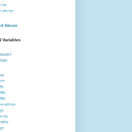
ক খবর
ক জেলা খবর
rt Abuse
 Variables
ebook-f
tube
me
াদেশ
তীয়
নীতি
থনীতি
েষ প্রতিবেদন
ুরে
লা খবর
র্জাতিক
ধুলা