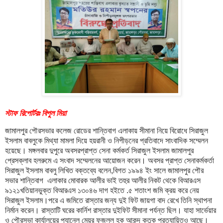
স্টাফ রিপোর্টরঃ বিপুল মিয়া
জামালপুর পৌরসভার কলেজ রোডের শান্তিবাগ এলাকায় সীমানা নিয়ে বিরোধে সিরাজুল
ইসলাম বাবলুকে মিথ্যা মামলা দিয়ে হয়রানী ও নিপীড়নের প্রতিবাদে সাংবাদিক সম্মেলন
হয়েছে। মঙ্গলবার দুপুরে অবসরপ্রাপ্ত সেনা কর্মকর্ত সিরাজুল ইসলাম জামালপুর
প্রেসক্লাব হলরুমে এ সংবাদ সম্মেলনের আয়োজন করেন। অবসর প্রাপ্ত সেনাকর্মকর্তা
সিরাজুল ইসলাম বাবলু লিখিত বক্তব্যে বলেন,বিগত ১৯৯৪ ইং সালে জামালপুর পৌর
সভার শান্তিবাগ এলাকার মোবারক আলীর ভাই তহুর আলীর নিকট থেকে বিআরএস
৯১২১খতিয়ানভুক্ত বিআরএস ১৩০৪৬ দাগ হইতে .৫ শতাংশ জমি ক্রয় করে নেয়
সিরাজুল ইসলাম।পরে এ জমিতে রাস্তার জন্য দুই ফিট জায়গা বাদ রেখে তিনি স্থাপনা
নির্মান করেন। রাস্তাটি ঘরের কার্নিশ রাস্তার দুইফিট সীমানা পর্যন্ত ছিল। যাহা সার্ভেয়ার
ও পৌরসভা কার্যালয়ের প্যানেল মেয়র ফজলুল হক আকন্দ কতৃক প্রত্যায়িতও আছে।