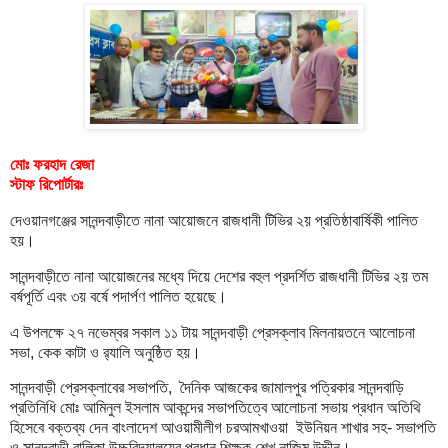
মোঃ ফরহাদ রেজা
স্টাফ রিপোর্টারঃ
দেওয়ানগঞ্জের সানন্দবাড়ীতে নানা আয়োজনে রাজধানী টিভির ২য় প্রতিষ্ঠাবার্ষিকী পালিত
হয়।
সানন্দবাড়ীতে নানা আয়োজনের মধ্যে দিয়ে দেশের বহুল প্রদর্শিত রাজধানী টিভির ২য় তম
বর্ষপূর্তি এবং ৩য় বর্ষে পদার্পণ পালিত হয়েছে।
এ উপলক্ষে ২৭ নভেম্বর সকাল ১১ টায় সানন্দবাড়ী প্রেসক্লাব মিলনায়তনে আলোচনা
সভা, কেক কাটা ও র‍্যালি অনুষ্ঠিত হয়।
সানন্দবাড়ী প্রেসক্লাবের সভাপতি, দৈনিক আজকের জামালপুর পত্রিকার সানন্দবাড়ি
প্রতিনিধি মোঃ আমিনুল ইসলাম আকন্দের সভাপতিত্বে আলোচনা সভায় প্রধান অতিথি
হিসেবে বক্তব্য দেন বাংলাদেশ আওয়ামীলীগ চরআমখাওয়া ইউনিয়ন শাখার সহ- সভাপতি
ও সানন্দবাড়ী বালিকা উচ্চবিদ্যালয়ের প্রধান শিক্ষক শেখ নাজিম উদ্দীন।