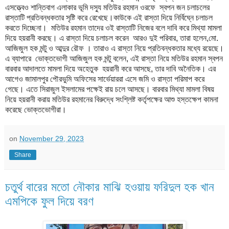
এসত্ত্বেও শান্তিবাগ এলাকার ভূমি দস্যু মতিউর রহমান ওরফে স্বপন জন চলাচলের
রাস্তাটি প্রতিবন্ধকতার সৃষ্টি করে রেখেছে।কাউকে এই রাস্তা দিয়ে নির্বিঘ্নে চলাচল
করতে দিচ্ছেনা। মতিউর রহমান তাদের ওই রাস্তাটি নিজের বলে দাবি করে মিথ্যা মামলা
দিয়ে হয়রানী করছে। এ রাস্তা দিয়ে চলাচল করেন আরও দুই পরিবার, তারা হলেন,মো.
আজিজুল হক মন্টু ও আব্দুর রৌফ । তারাও এ রাস্তা নিয়ে প্রতিবন্ধকতার মধ্যে রয়েছে।
এ ব্যাপারে ভোক্তভোগী আজিজুল হক মন্টু বলেন, এই রাস্তা নিয়ে মতিউর রহমান স্বপন
বারবার আদালতে মামলা দিয়ে অহেতুক হয়রানী করে আসছে, তার দাবি অনৈতিক। এর
আগেও জামালপুর পৌরভুমি অফিসের সার্ভেয়াররা এসে জমি ও রাস্তা পরিমাপ করে
গেছে। এতে সিরাজুল ইসলামের পক্ষেই রায় চলে আসছে। বারবার মিথ্যা মামলা বিষয়
নিয়ে হয়রানী করায় মতিউর রহমানের বিরুদ্ধে সংশ্লিষ্ট কর্তৃপক্ষের আশু হস্তক্ষেপ কামনা
করেছে ভোক্তভোগীরা।
on
November 29, 2023
Share
চতুর্থ বারের মতো নৌকার মাঝি হওয়ায় ফরিদুল হক খান
এমপিকে ফুল দিয়ে বরণ