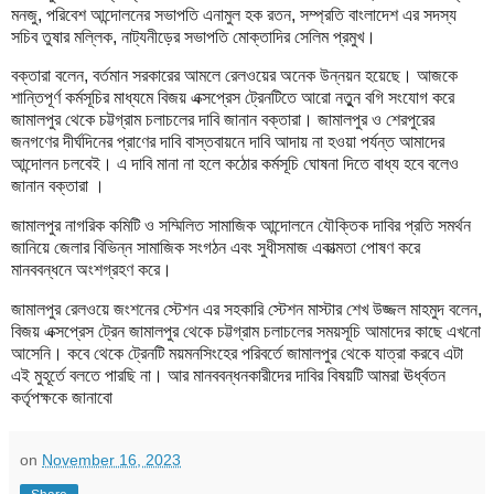
মনজু, পরিবেশ আন্দোলনের সভাপতি এনামুল হক রতন, সম্প্রতি বাংলাদেশ এর সদস্য
সচিব তুষার মল্লিক, নাট্যনীড়ের সভাপতি মোক্তাদির সেলিম প্রমুখ।
বক্তারা বলেন, বর্তমান সরকারের আমলে রেলওয়ের অনেক উন্নয়ন হয়েছে। আজকে
শান্তিপূর্ণ কর্মসূচির মাধ্যমে বিজয় এক্সপ্রেস ট্রেনটিতে আরো নতুুন বগি সংযোগ করে
জামালপুর থেকে চট্টগ্রাম চলাচলের দাবি জানান বক্তারা। জামালপুর ও শেরপুরের
জনগণের দীর্ঘদিনের প্রাণের দাবি বাস্তবায়নে দাবি আদায় না হওয়া পর্যন্ত আমাদের
আন্দোলন চলবেই। এ দাবি মানা না হলে কঠোর কর্মসূচি ঘোষনা দিতে বাধ্য হবে বলেও
জানান বক্তারা ।
জামালপুর নাগরিক কমিটি ও সম্মিলিত সামাজিক আন্দোলনে যৌক্তিক দাবির প্রতি সমর্থন
জানিয়ে জেলার বিভিন্ন সামাজিক সংগঠন এবং সুধীসমাজ একাত্মতা পোষণ করে
মানববন্ধনে অংশগ্রহণ করে।
জামালপুর রেলওয়ে জংশনের স্টেশন এর সহকারি স্টেশন মাস্টার শেখ উজ্জল মাহমুদ বলেন,
বিজয় এক্সপ্রেস ট্রেন জামালপুর থেকে চট্টগ্রাম চলাচলের সময়সূচি আমাদের কাছে এখনো
আসেনি। কবে থেকে ট্রেনটি ময়মনসিংহের পরিবর্তে জামালপুর থেকে যাত্রা করবে এটা
এই মুহূর্তে বলতে পারছি না। আর মানববন্ধনকারীদের দাবির বিষয়টি আমরা ঊর্ধ্বতন
কর্তৃপক্ষকে জানাবো
on
November 16, 2023