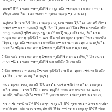
রাজধানী টিভি'র দেওয়ানগঞ্জ প্রতিনিধি ও সানন্দবাড়ী প্রেসক্লাবের সাধারণ সম্পাদক
রশীদুল আলম শিকদার এর সঞ্চালনা ও স্বাগত বক্তব্য প্রদান করেন।
অনুষ্ঠানে বিশেষ অতিথি হিসেবে বক্তব্য দেন, চরআমখাওয়া ইউনিয়ন আওয়ামী লীগের
সাধারণ সম্পাদক ও সানন্দবাড়ী বহুমুখী উচ্চ বিদ্যালয় এর সিনিয়র শিক্ষক রেজাউল করিম
লাভলু, সানন্দবাড়ী পুলিশ তদন্ত কেন্দ্রের (ডিএসবি) আব্দুর রাকিব খান, দৈনিক খবর
পত্রের দেওয়ানগঞ্জ প্রতিনিধি ও অথেনটিক সেন্ট্রাল স্কুলের প্রধান শিক্ষক মোস্তাইন
বিল্লাহ, সানন্দবাড়ী প্রেসক্লাবের সাংগঠনিক সম্পাদক আনোয়ার হোসেন রুবেল,দৈনিক
সরেজমিন পত্রিকার দেওয়ানগঞ্জ উপজেলা প্রতিনিধি মোঃ ফরহাদ রেজা,
দৈনিক দুর্জয় বাংলার দেওয়ানগঞ্জ উপজেলা প্রতিনিধি হারুন অর রশিদ, দৈনিক ভোরের
চেতনা পএিকার দেওয়ানগঞ্জ প্রতিনিধি মোঃ জাকিউল ইসলাম জনি
দৈনিক কাগজের দেওয়ানগঞ্জ উপজেলা প্রতিনিধি মোঃ রিয়াদ হাসান, শেখ মোঃ জিয়াউল
হক জিয়া , মোহাম্মদ রামু মিয়া প্রমূখ।
সভায় বক্তারা বলেন, রাজধানী টিভি একঝাঁক তরুণ ও প্রবীণ সাংবাদিকদের সমন্বয়ে
এগিয়ে যাচ্ছে। রাজধানী টিভি সবসময় বস্তুনিষ্ঠ সংবাদ এবং সমাজের নানা অন্যায়,
অসঙ্গতি, অনিয়ম-দুর্নীতির পাশাপাশি উন্নয়ন ও সফলতার খবর প্রকাশ করে আসছে।
সারাদেশের সবকটি আইপি টিভির মধ্যে মধ্যে এই টিভি দ্রুত সময়ে পাঠকের মনে জায়গা
করে নিয়েছে।তারা আরও বলেন, রাজধানী টিভির সম্পাদক তার নেতৃত্বে টিভিটি আরও