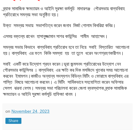
ব্র্যাক সামাজিক ক্ষমতায়ম ও আইনি সুরক্ষা কর্মসূচি মাদারগঞ্জ পৌরসভায় বাল্যবিবাহ
প্রতিরোধে সমন্বয় সভা অনুষ্ঠিত হয়।
উক্ত সমন্বয় সভায় সভাপতিত্ব করেন জনাব মির্জা গোলাম কিবরিয়া কবির।
এসময় বক্তব্য রাখেন হাসানুজ্জামান সাগর কাউন্সির শামীম আহাম্মেদ।
সমন্বয় সভায় কিভাবে বাল্যবিবাহ প্রতিরোধ হবে তা নিয়ে সবাই বিস্তারিত আলোচনা
হয়। বাল্যবিবাহ এর ফলে কিকি সমস্যা হয় তা তুলে ধরেন অংশগ্রহণকারীগন।
সবাই একটি করে উদ্যোগ গ্রহন করেন।ভূয়া জন্মসনদ প্রতিরোধের উদ্যোগ নেন
পৌরসভার কাউন্সিলর । বাল্যবিবাহ এর ক্ষতি কর দিক মসজিদে খুতবার সময় আলোচনা
করবেন ইমামগন।কাজীও অন্যান্য সদস্যগন বিভিন্ন মিটিং ও ফোরামে বাল্যবিবাহ এর
শাস্তি বিষয়ে আলোচনা করবেন। এ মিটিং সার্বিকভাবে সহযোগিতা করেন অফিসার
সেলপ ঝরনা বেগম। সমন্বয় সভা পরিচালনা করেন জেলা ব্যবস্থাপক ব্র্যাক সামাজিক
ক্ষমতায়ন ও আইনি সুরক্ষা কর্মসূচি হাফিজা খানম ।
on
November 24, 2023
Share