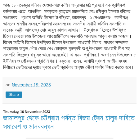
আজ ১৮ নভেম্বর শনিবার দেওয়ানগঞ্জ কামিল মাদ্রাসার মাঠ প্রাঙ্গণে এক প্রশিক্ষণ
কর্মশালায় এতে আঞ্চলিক সমম্বয়ক বৃহত্তম ময়মনসিংহ মোঃ রফিকুল ইসলাম রবিনের
সঞ্চালনায় প্রধান অতিথি হিসেবে উপস্থিত, জামালপুর -১ দেওয়ানগঞ্জ - বকশীগঞ্জ
আসনের মাননীয় সংসদ,পরিকল্পনা মন্ত্রনালয়ের সংসদীয় স্থায়ী কমিটির সভাপতি ও
সাবেক মন্ত্রী আলহাজ্ব মোঃ আবুল কালাম আজাদ। উদ্বোধক হিসেবে উপস্থিত
ছিলেন দেওয়ানগঞ্জ উপজেলা আওয়ামীলীগের সভাপতি আলহাজ আবুল কালাম আজাদ।
বিশেষ অতিথি হিসেবে উপস্থিত ছিলেন উপজেলা আওয়ামী লীগের সাধারণ সম্পাদক
শাহজাহান আকন্দ,পৌর মেয়র শেখ মোহাম্মদ নুরুন্নবী অপু,উপজেলা আওয়ামী লীগ সহ-
সভাপতি জিতেন্দ্র বাবু সহ আরো অনেকেই। এ সময় প্রশিক্ষণে অংশ নেন উপজেলার ৮
ইউনিয়ন ও পৌরসভার প্রতিনিধিরা। বক্তারা বলেন, আগামী দ্বাদশ জাতীয় সংসদ
নির্বাচনে ভোটারদের দ্বারে দ্বারে ভোট প্রার্থনার মাধ্যম নৌকা মার্কায় বিজয় করতে হবে।
on
November 19, 2023
Share
Thursday, 16 November 2023
জামালপুর থেকে চট্টগ্রাম পর্যন্ত বিজয় ট্রেন চালুর দাবিতে
সমাবেশ ও মানববন্ধন