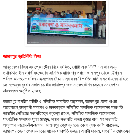
জামালপুর প্রতিনিধিঃ লিজা
আন্ত:নগর বিজয় এক্সপ্রেস ট্রেন নিয়ে ব্যক্তি, গোষ্ঠি এবং নিদিষ্ট এলাকার জন্য
তথাকথিত হীন স্বার্থ সংক্ষেণের অনৈতিক দাবির প্রতিবাদে জামালপুর থেকে চট্টগ্রাম
পর্যন্ত আন্ত:নগর বিজয় এক্সপ্রেস ট্রেন চালুর সরকারি প্রতিশ্রুতি বাস্তবায়নের দাবিতে
১৫ নভেম্বর বুধবার সকাল ১১ টায় জামালপুর জংশন রেলস্টেশন চত্ত্বরে সমাবেশ ও
মানববন্ধন অনুষ্ঠিত হয়েছে।
জামালপুর নাগরিক কমিটি ও সম্মিলিত সামাজিক আন্দোলন, জামালপুর জেলা শাখার
আয়োজনে ঘন্টাব্যাপী সমাবেশ ও মানববন্ধনে সম্মিলিত সামাজিক আন্দোলনের সভাপতি
জাহাঙ্গীর সেলিমের সভাপতিত্বে বক্তব্য রাখেন, সম্মিলিত সামাজিক আন্দোলনের
সাংগঠনিক সম্পাদক সুমন মাহমুদ, সনাক সভাপতি অজয় কুমার পাল, সহ সভাপতি
অধ্যাপক কায়েদ-উয-জামান, জামালপুর প্রেসক্লাবের কোষাধ্যক্ষ কাফি পারভেজ,
জামালপুর জেলা প্রেসক্লাবের সাবেক সভাপতি ফজলে এলাহী মাকাম, সাংবাদিক মোস্তফা