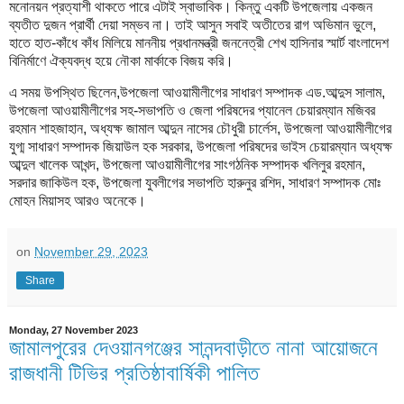
মনোনয়ন প্রত্যাশী থাকতে পারে এটাই স্বাভাবিক। কিন্তু একটি উপজেলায় একজন
ব্যতীত দুজন প্রার্থী দেয়া সম্ভব না। তাই আসুন সবাই অতীতের রাগ অভিমান ভুলে,
হাতে হাত-কাঁধে কাঁধ মিলিয়ে মাননীয় প্রধানমন্ত্রী জননেত্রী শেখ হাসিনার স্মার্ট বাংলাদেশ
বিনির্মাণে ঐক্যবদ্ধ হয়ে নৌকা মার্কাকে বিজয় করি।
এ সময় উপস্থিত ছিলেন,উপজেলা আওয়ামীলীগের সাধারণ সম্পাদক এড.আব্দুস সালাম,
উপজেলা আওয়ামীলীগের সহ-সভাপতি ও জেলা পরিষদের প্যানেল চেয়ারম্যান মজিবর
রহমান শাহজাহান, অধ্যক্ষ জামাল আব্দুন নাসের চৌধুরী চার্লেস, উপজেলা আওয়ামীলীগের
যুগ্ম সাধারণ সম্পাদক জিয়াউল হক সরকার, উপজেলা পরিষদের ভাইস চেয়ারম্যান অধ্যক্ষ
আব্দুল খালেক আখন্দ, উপজেলা আওয়ামীলীগের সাংগঠনিক সম্পাদক খলিলুর রহমান,
সরদার জাকিউল হক, উপজেলা যুবলীগের সভাপতি হারুনুর রশিদ, সাধারণ সম্পাদক মোঃ
মোহন মিয়াসহ আরও অনেকে।
on
November 29, 2023
Share
Monday, 27 November 2023
জামালপুরের দেওয়ানগঞ্জের সানন্দবাড়ীতে নানা আয়োজনে
রাজধানী টিভির প্রতিষ্ঠাবার্ষিকী পালিত