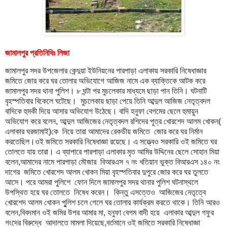
জামালপুর প্রতিনিধিঃ লিজা
জামালপুর সদর উপজেলার কেন্দুয়া ইউনিয়নের পারপাড়া এলাকায় সরকারি নিষেধাজ্ঞার
জমিতে জোর করে ঘর তোলার অভিযোগে আজিজ নামে এক ব্যাক্তিকে আটক করে
জামালপুর সদর থানা পুলিশ। ৮ ঘন্টা পর মুচলেকার মাধ্যমে ছাড়া পান তিনি। ঘটনাটি
বৃহস্পতিবার বিকেলে ঘটেছে। মুচলেকায় ছাড়া পেয়ে তিনি আব্দুল আজিজ নেতৃত্বদল
বাদিকে হুমকী দিয়ে আসার অভিযোগ উঠেছে। বাদি হনুফা বেগমের ছেলে হুমায়ুন
অভিযোগ করে বলেন, আব্দুল আজিজের নেতৃত্বদল রশিদের পুত্র খোরশেদ আলম খোকন(
এলাকার ঘরজামাই)কে নিয়ে তারা আমাদের রেকডীয় জমিতে জোর করে ঘর নির্মান
করতেছিল।ওই জমিতে সরকারি নিষেধাজ্ঞা রয়েছে। এ সত্ত্বেও সরকারি ওই জমিতে ঘর
তোলতে যায় তারা। এ ব্যাপারে পারপাড়া এলাকার মৃত আমির উদ্দিনের ছেলে সোহান মিয়া
বলেন,আমাদের নামে পারপাড়া মৌজার বিআরএস ৭ নং খতিয়ান ভুক্ত বিআরএস ১৪০ নং
দাগের জমিতে খোরশেদ আলম খোকন মিয়া বৃহস্পতিবার দুপুরে জোর করে ঘর তুলতে
আসে। পরে আমরা পুলিশে ফোন দিলে জামালপুর সদর থানার পুলিশ ঘটনাস্থলে
উপস্থিত হয়ে ঘর তোলতে নিষেধ করেন। কিন্তু এসত্তেও আজিজের নেতৃত্বে
খোরশেদ আলম খোকন পুুলিশ চলে গেলে ঘর তোলার কার্যক্রম করতে থাকে। তিনি আরও
বলেন,বিবদমান ওই জমির উপর আমার মা, হনুফা বেগম বাদী হয়ে এলাকার আব্দুল গফুর
গংদের বিরুদ্ধে আদালতে মামলা দিয়েছে,বর্তমানে ওই জমিতে সরকারি নিষেধাজ্ঞা