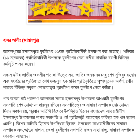
হাসর আলীঃ (জামালপুর)
জামালপুরের ইসলামপুরে যুবলীগের ৫১তম প্রতিষ্ঠাবার্ষিকী উদযাপন করা হয়েছে। শনিবার
(১১ নভেম্বর) প্রতিষ্ঠাবার্ষিকী উপলক্ষে যুবলীগের নেতা কর্মীরা সারাদিন ব্যাপী বিভিন্ন
কর্মসূচি পালন করেন।
সকাল ৯টায় জাতীয় ও দলীয় পতাকা উত্তোলন, জাতির জনক বঙ্গবন্ধু শেখ মুজিবুর রহমান
এবং সংগঠনের প্রতিষ্ঠাতা শেখ ফজলুল হক মনির প্রতিকৃতিতে পুষ্পস্তবক অর্পণ, পৌর
শহরের বিভিন্ন সড়কে শোভাযাত্রা প্রদক্ষিণ করেন যুবলীগে নেতা কর্মীরা।
পরে জনতা মাঠ প্রাঙ্গণে আলোচনা সভায় ইসলামপুর উপজেলা আওয়ামী যুবলীগের
সভাপতি শেখ মোহাম্মদ হারুনুর রশিদের সভাপতিত্বে ও সাধারণ সম্পাদক মোঃ মোহন
মিয়ার সঞ্চালনায়, প্রধান অতিথি হিসেবে উপস্থিত ছিলেন বাংলাদেশ আওয়ামীলীগ
ইসলামপুর উপজেলার শাখার সভাপতি ও ধর্ম প্রতিমন্ত্রী আলহাজ্ব ফরিদুল হক খান দুলাল
এমপি। বিশেষ অতিথি হিসেবে উপস্থিত ছিলেন, উপজেলা আওয়ামীলীগের সাধারণ
সম্পাদক এড.আব্দুস সালাম, জেলা যুবলীগের সভাপতি রাজন সাহা রাজু, সাধারণ সম্পাদক
ফারহান আহমেদ।