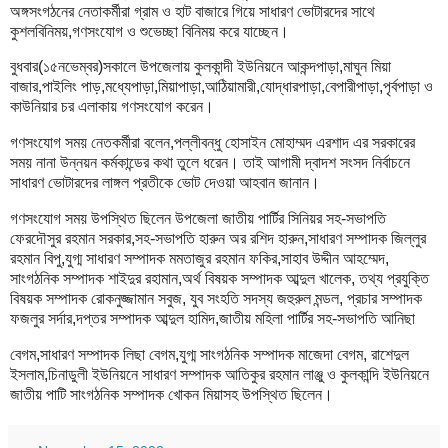
অঙ্গসংগঠনের নেতাকর্মীরা গ্রাম ও হাট বাজারে গিয়ে সাধারণ ভোটারদের সাথে
কুশলবিনিময়,গণসংযোগ ও শুভেচ্ছা বিনিময় করে যাচ্ছেন।
বুধবার(১৫নভেম্বর)সকালে উপজেলায় কুলকান্দী ইউনিয়নে আকন্দপাড়া,মাঘুন মিয়া
বাজার,পাইলিং পাড়,মধ্যেপাড়া,মিয়াপাড়া,আঠিয়ামারী,যোদ্ধারপাড়া,বেপারীপাড়া,পৃর্বপাড়া ও
কাউনিয়ার চর এলাকায় গণসংযোগ করেন।
গণসংযোগ সময় নেতকর্মীরা বলেন,পল্লীবন্ধু হোসাইন মোহাম্মদ এরশাদ এর সরকারের
সময় নানা উন্নয়ন কর্মকান্ডের কথা তুলে ধরেন। তাই আগামী দ্বাদশ সংসদ নির্বাচনে
সাধারণ ভোটারদের লাঙ্গল প্রতীকে ভোট দেওয়া আহবান জানান।
গণসংযোগ সময় উপস্থিত ছিলেন উপজেলা জাতীয় পার্টির সিনিয়র সহ-সভাপতি
ফেরদৌসুর রহমান সরকার,সহ-সভাপতি হারুন অর রশিদ হারুন,সাধারণ সম্পাদক জিল্লুর
রহমান বিপু,যুগ্ম সাধারণ সম্পাদক মমতাজুর রহমান ফকির,সাহাব উদ্দীন আহম্মেদ,
সাংগঠনিক সম্পাদক শাইদুর রহামান,অর্থ বিষয়ক সম্পাদক আব্দুল খালেক, তথ্য প্রযুক্তি
বিষয়ক সম্পাদক রোকনুজ্জামান সবুজ, যুব সংহতি সদস্য জহুরুল মন্ডল, প্রচার সম্পাদক
ফজলুর সর্দার,দপ্তর সম্পাদক আব্দুল হামিদ,জাতীয় মহিলা পার্টির সহ-সভাপতি আনিছা
বেগম,সাধারণ সম্পাদক লিছা বেগম,যুগ্ম সাংগঠনিক সম্পাদক মাজেদা বেগম, রাশেদুল
ইসলাম,চিনাডুলী ইউনিয়নে সাধারণ সম্পাদক আতিকুর রহমান লাঞ্জু ও কুলকান্দি ইউনিয়নে
জাতীয় পাটি সাংগঠনিক সম্পাদক খোকন মিয়াসহ উপস্থিত ছিলেন।