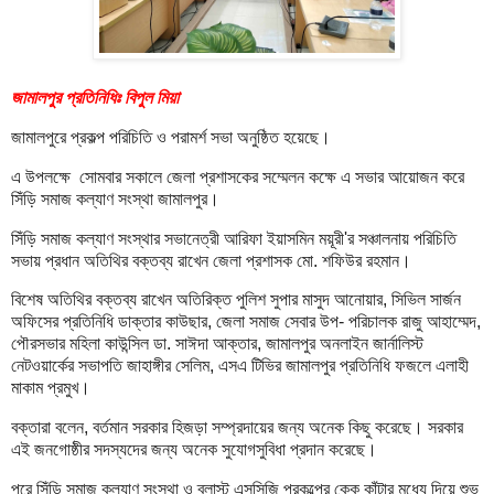
জামালপুর প্রতিনিধিঃ বিপুল মিয়া
জামালপুরে প্রকল্প পরিচিতি ও পরামর্শ সভা অনুষ্ঠিত হয়েছে।
এ উপলক্ষে সোমবার সকালে জেলা প্রশাসকের সম্মেলন কক্ষে এ সভার আয়োজন করে
সিঁড়ি সমাজ কল্যাণ সংস্থা জামালপুর।
সিঁড়ি সমাজ কল্যাণ সংস্থার সভানেত্রী আরিফা ইয়াসমিন ময়ূরী'র সঞ্চালনায় পরিচিতি
সভায় প্রধান অতিথির বক্তব্য রাখেন জেলা প্রশাসক মো. শফিউর রহমান।
বিশেষ অতিথির বক্তব্য রাখেন অতিরিক্ত পুলিশ সুপার মাসুদ আনোয়ার, সিভিল সার্জন
অফিসের প্রতিনিধি ডাক্তার কাউছার, জেলা সমাজ সেবার উপ- পরিচালক রাজু আহাম্মেদ,
পৌরসভার মহিলা কাউন্সিল ডা. সাঈদা আক্তার, জামালপুর অনলাইন জার্নালিস্ট
নেটওয়ার্কের সভাপতি জাহাঙ্গীর সেলিম, এসএ টিভির জামালপুর প্রতিনিধি ফজলে এলাহী
মাকাম প্রমুখ।
বক্তারা বলেন, বর্তমান সরকার হিজড়া সম্প্রদায়ের জন্য অনেক কিছু করেছে। সরকার
এই জনগোষ্ঠীর সদস্যদের জন্য অনেক সুযোগসুবিধা প্রদান করেছে।
পরে সিঁড়ি সমাজ কল্যাণ সংস্থা ও ব্লাস্ট এসসিজি প্রকল্পের কেক কাঁটার মধ্যে দিয়ে শুভ