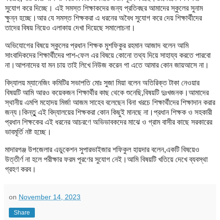
সুযোগ করে দিচ্ছে। এই সমস্ত শিক্ষাকদের জন্য প্রতিবছর আমাদের স্কুলের সুনাম
ক্ষুন্ন হচ্ছে।আর যে সমস্ত শিক্ষকরা এ ধরনের অবৈধ সুযোগ করে দেয় শিক্ষার্থীদের
তাদের বিষয় নিয়েও এলাকায় দেখা দিয়েছে সমালোচনা।
অভিযোগের বিষয়ে স্কুলের প্রধান শিক্ষক মুশফিকুর রহমান আজাদ বলেন আমি
সাংবাদিকদের শিক্ষার্থীদের পাশ-ফেল এর বিষয়ে কোনো তথ্য দিয়ে সাহায্য করতে পারবো
না।আপনাদের যা মন চায় তাই লিখে নিউজ করেন গা এতে আমার কোন জায়আসে না।
বিদ্যালয় ম্যানেজিং কমিটির সভাপতি মোঃ সুজা মিয়া বলেন অতিরিক্ত টাকা নেওয়ার
বিষয়টি আমি আরও কয়েকজন শিক্ষার্থীর কাছ থেকে শুনেছি,বিষয়টি দুঃখজনক।আমাদের
স্থানীয় এমপি মহোদয় মির্জা আজম সাহেব বলেছেন বিনা খরচে শিক্ষার্থীদের শিক্ষাদান করার
জন্য।কিন্তুু এই বিদ্যালয়ের শিক্ষকরা কোন কিছুই মানছে না।প্রধান শিক্ষক ও সহকারী
প্রধান শিক্ষকের এই ধরনের আচরণে অভিভাবকদের মাঝে ও গ্রাম বাসীর কাছে সরকারের
ভাবমূর্তি নষ্ট হচ্ছে।
মাদারগঞ্জ উপজেলার এডুকেশন সুপারভাইজার শফিকুল হায়দার বলেন,একটি বিষয়েও
উত্তীর্ণ না হলে পরীক্ষার ফরম পূরণের সুযোগ নেই।আমি বিষয়টি খতিয়ে দেখে ব্যবস্থা
গ্রহণ করব।
on
November 14, 2023
Share