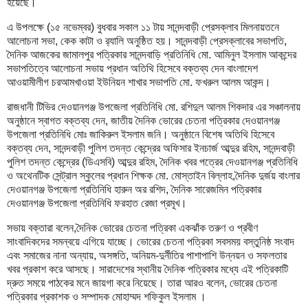
হয়েছে।
এ উপলক্ষে (১৫ নভেম্বর) বুধবার সকাল ১১ টায় সানন্দবাড়ী প্রেসক্লাব মিলনায়তনে
আলোচনা সভা, কেক কাটা ও র‍্যালি অনুষ্ঠিত হয়। সানন্দবাড়ী প্রেসক্লাবের সভাপতি,
দৈনিক আজকের জামালপুর পত্রিকার সানন্দবাড়ি প্রতিনিধি মো. আমিনুল ইসলাম আকন্দের
সভাপতিত্বে আলোচনা সভায় প্রধান অতিথি হিসেবে বক্তব্য দেন বাংলাদেশ
আওয়ামীলীগ চরআমখাওয়া ইউনিয়ন শাখার সভাপতি মো. ফখরুল আলম আকন্দ।
রাজধানী টিভির দেওয়ানগঞ্জ উপজেলা প্রতিনিধি মো. রশিদুল আলম শিকদার এর সঞ্চালনায়
অনুষ্ঠানে স্বাগত বক্তব্য দেন, জাতীয় দৈনিক ভোরের চেতনা পত্রিকার দেওয়ানগঞ্জ
উপজেলা প্রতিনিধি মোঃ জাকিরুল ইসলাম জনি। অনুষ্ঠানে বিশেষ অতিথি হিসেবে
বক্তব্য দেন, সানন্দবাড়ী পুলিশ তদন্ত কেন্দ্রের অফিসার ইনচার্জ আব্দুর রহিম, সানন্দবাড়ী
পুলিশ তদন্ত কেন্দ্রের (ডিএসবি) আব্দুর রহিম, দৈনিক খবর পত্রের দেওয়ানগঞ্জ প্রতিনিধি
ও অথেনটিক সেন্ট্রাল স্কুলের প্রধান শিক্ষক মো. মোস্তাইন বিল্লাহ,দৈনিক দুর্জয় বাংলার
দেওয়ানগঞ্জ উপজেলা প্রতিনিধি হারুন অর রশিদ, দৈনিক সারেজমিন পত্রিকার
দেওয়ানগঞ্জ উপজেলা প্রতিনিধি ফরহাত রেজা প্রমূখ।
সভায় বক্তারা বলেন,দৈনিক ভোরের চেতনা প‌ত্রিকা একঝাঁক তরুণ ও প্রবীণ
সাংবাদিকদের সমন্বয়ে এগিয়ে যাচ্ছে। ভোরের চেতনা পত্রিকা সবসময় বস্তুনিষ্ঠ সংবাদ
এবং সমাজের নানা অন্যায়, অসঙ্গতি, অনিয়ম-দুর্নীতির পাশাপাশি উন্নয়ন ও সফলতার
খবর প্রকাশ করে আসছে। সারাদেশের স্থানীয় দৈনিক পত্রিকার মধ্যে এই পত্রিকাটি
দ্রুত সময়ে পাঠকের মনে জায়গা করে নিয়েছে। তারা আরও বলেন, ভোরের চেতনা
পত্রিকার প্রকাশক ও সম্পাদক মোহাম্মদ শফিকুল ইসলাম ।