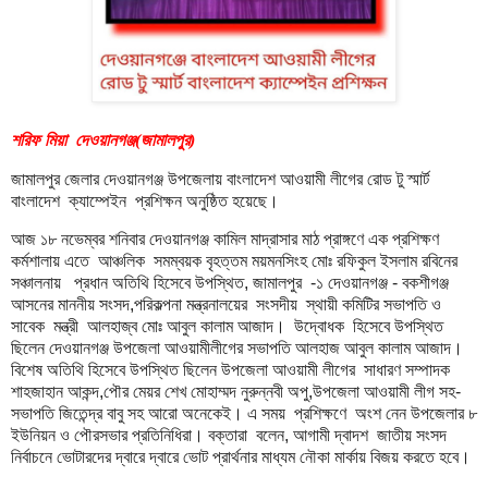
শরিফ মিয়া দেওয়ানগঞ্জ(জামালপুর)
জামালপুর জেলার দেওয়ানগঞ্জ উপজেলায় বাংলাদেশ আওয়ামী লীগের রোড টু স্মার্ট
বাংলাদেশ ক্যাম্পেইন প্রশিক্ষন অনুষ্ঠিত হয়েছে।
আজ ১৮ নভেম্বর শনিবার দেওয়ানগঞ্জ কামিল মাদ্রাসার মাঠ প্রাঙ্গণে এক প্রশিক্ষণ
কর্মশালায় এতে আঞ্চলিক সমম্বয়ক বৃহত্তম ময়মনসিংহ মোঃ রফিকুল ইসলাম রবিনের
সঞ্চালনায় প্রধান অতিথি হিসেবে উপস্থিত, জামালপুর -১ দেওয়ানগঞ্জ - বকশীগঞ্জ
আসনের মাননীয় সংসদ,পরিকল্পনা মন্ত্রনালয়ের সংসদীয় স্থায়ী কমিটির সভাপতি ও
সাবেক মন্ত্রী আলহাজ্ব মোঃ আবুল কালাম আজাদ। উদ্বোধক হিসেবে উপস্থিত
ছিলেন দেওয়ানগঞ্জ উপজেলা আওয়ামীলীগের সভাপতি আলহাজ আবুল কালাম আজাদ।
বিশেষ অতিথি হিসেবে উপস্থিত ছিলেন উপজেলা আওয়ামী লীগের সাধারণ সম্পাদক
শাহজাহান আকন্দ,পৌর মেয়র শেখ মোহাম্মদ নুরুন্নবী অপু,উপজেলা আওয়ামী লীগ সহ-
সভাপতি জিতেন্দ্র বাবু সহ আরো অনেকেই। এ সময় প্রশিক্ষণে অংশ নেন উপজেলার ৮
ইউনিয়ন ও পৌরসভার প্রতিনিধিরা। বক্তারা বলেন, আগামী দ্বাদশ জাতীয় সংসদ
নির্বাচনে ভোটারদের দ্বারে দ্বারে ভোট প্রার্থনার মাধ্যম নৌকা মার্কায় বিজয় করতে হবে।