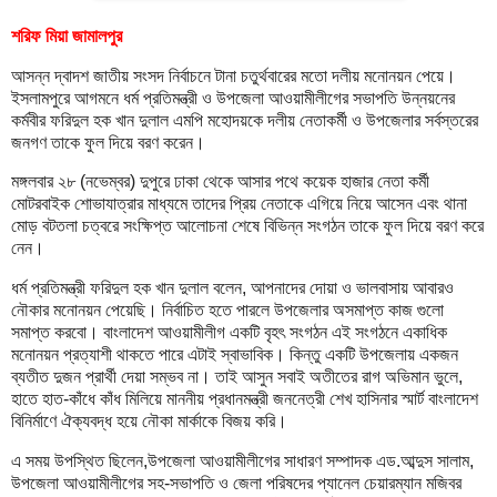
শরিফ মিয়া জামালপুর
আসন্ন দ্বাদশ জাতীয় সংসদ নির্বাচনে টানা চতুর্থবারের মতো দলীয় মনোনয়ন পেয়ে।
ইসলামপুরে আগমনে ধর্ম প্রতিমন্ত্রী ও উপজেলা আওয়ামীলীগের সভাপতি উন্নয়নের
কর্মবীর ফরিদুল হক খান দুলাল এমপি মহোদয়কে দলীয় নেতাকর্মী ও উপজেলার সর্বস্তরের
জনগণ তাকে ফুল দিয়ে বরণ করেন।
মঙ্গলবার ২৮ (নভেম্বর) দুপুরে ঢাকা থেকে আসার পথে কয়েক হাজার নেতা কর্মী
মোটরবাইক শোভাযাত্রার মাধ্যমে তাদের প্রিয় নেতাকে এগিয়ে নিয়ে আসেন এবং থানা
মোড় বটতলা চত্বরে সংক্ষিপ্ত আলোচনা শেষে বিভিন্ন সংগঠন তাকে ফুল দিয়ে বরণ করে
নেন।
ধর্ম প্রতিমন্ত্রী ফরিদুল হক খান দুলাল বলেন, আপনাদের দোয়া ও ভালবাসায় আবারও
নৌকার মনোনয়ন পেয়েছি। নির্বাচিত হতে পারলে উপজেলার অসমাপ্ত কাজ গুলো
সমাপ্ত করবো। বাংলাদেশ আওয়ামীলীগ একটি বৃহৎ সংগঠন এই সংগঠনে একাধিক
মনোনয়ন প্রত্যাশী থাকতে পারে এটাই স্বাভাবিক। কিন্তু একটি উপজেলায় একজন
ব্যতীত দুজন প্রার্থী দেয়া সম্ভব না। তাই আসুন সবাই অতীতের রাগ অভিমান ভুলে,
হাতে হাত-কাঁধে কাঁধ মিলিয়ে মাননীয় প্রধানমন্ত্রী জননেত্রী শেখ হাসিনার স্মার্ট বাংলাদেশ
বিনির্মাণে ঐক্যবদ্ধ হয়ে নৌকা মার্কাকে বিজয় করি।
এ সময় উপস্থিত ছিলেন,উপজেলা আওয়ামীলীগের সাধারণ সম্পাদক এড.আব্দুস সালাম,
উপজেলা আওয়ামীলীগের সহ-সভাপতি ও জেলা পরিষদের প্যানেল চেয়ারম্যান মজিবর