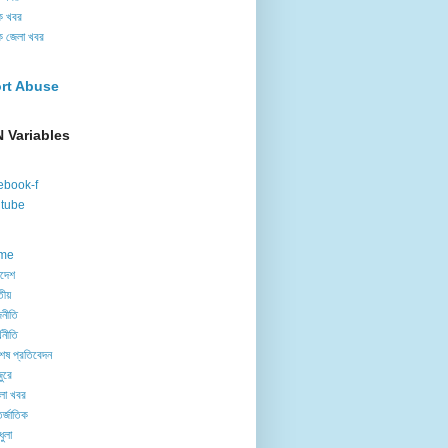
ক খবর
ক জেলা খবর
rt Abuse
 Variables
ebook-f
tube
me
াদেশ
তীয়
নীতি
থনীতি
েষ প্রতিবেদন
ুরে
লা খবর
র্জাতিক
ধুলা