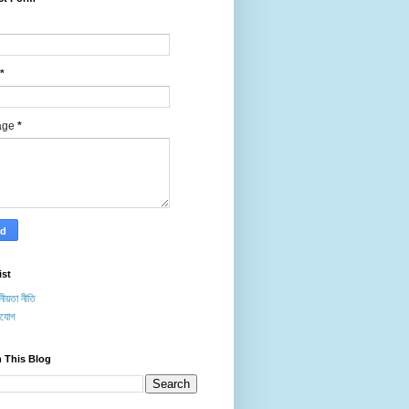
*
age
*
ist
ীয়তা নীতি
াযোগ
 This Blog