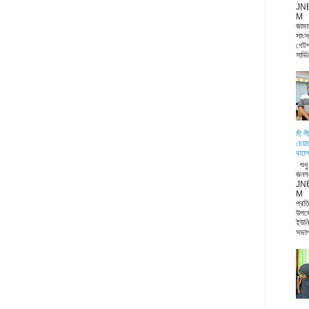
JN
M জা
জামা
সাংস
গেটপ
সার্ভ
মী ল
চেয়া
বহাল
শুধ
জনগ
JN
M ন
প্রত
উপজ
ইউনি
সভাপ