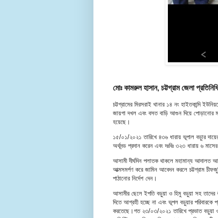
মোঃ কামরুল হাসান, চট্টগ্রাম জেলা প্রতিনিধি
চট্টগ্রামের মিরসরাই থানার ১৪ নং হাইতকান্দি ইউনিয়ন
জায়গা দখল এবং বসত বাড়ি আগুন দিয়ে পোড়ানোর মামা
হয়েছে।
১৫/০১/২০২১ তারিখে ৪৩৬ ধারায় ভূপাল বড়ুার দায়
অর্থদন্ড প্রদান করেন এবং দঃবিঃ ৩২৩ ধারায় ৬ মা
আসামী দীর্ঘদিন পলাতক থাকলে মহামান্য আদালত আস
আত্মসমর্পণ করে জামিন আবেদন করলে চট্টগ্রাম চীফজ
পাঠানোর নির্দেশ দেন।
আসামীর ছেলে ইপতি বড়ুয়া ও হিমু বড়ুয়া সহ তাদের ক
দিতে আগ্রহী হচ্ছে না এবং ভূপল বড়ুয়ার পরিবারকে প্
করতেছে।গত ২৩/০৩/২০২১ তারিখে প্রভাত বড়ুয়া ও 