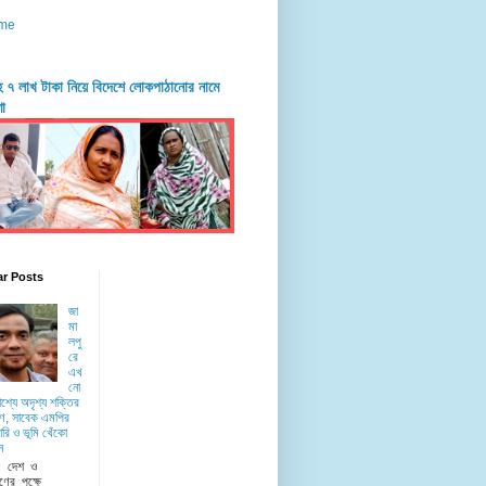
me
দহে ৭ লাখ টাকা নিয়ে বিদেশে লোকপাঠানোর নামে
ণা
ar Posts
জা
মা
লপু
রে
এখ
নো
াশ্যে অদৃশ্য শক্তির
ে, সাবেক এমপির
রি ও ভূমি খেঁকো
ন
ু দেশ ও
ণের পক্ষে