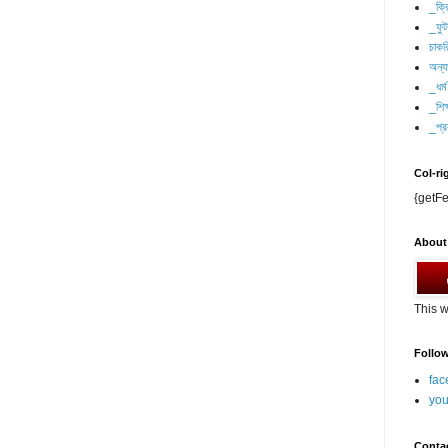
_ক্র
_ফু
চাকর
অন্যা
_ধর্ম
_শিক্
_প্র
Col-ri
{getFe
About
This w
Follo
fac
you
Conta