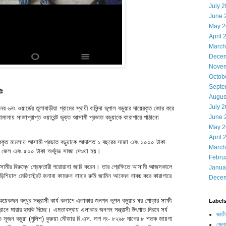
July 
June 
May 2
April 
March
Decem
Novem
Octob
Septe
ঃ
Augus
July 
ের ৬নং ওয়ার্ডের তুলাবাড়ীয়া গ্রামের স্থায়ী বাসিন্দা ভূপাল বড়ুয়ার দায়েরকৃত জোর করে
লায় সাজাপ্রাপ্ত ওয়ারেন্ট ভুক্ত আসামী প্রভাত বড়ুয়াকে কারাগারে পাঠানো
June 
May 2
April 
েরকৃত মামলায় আসামী প্রভাত বড়ুয়াকে আদালত ১ বছরের সাজা এবং ১০০০ টাকা
March
সের জেল এবং ৫০০ টাকা অর্থদন্ড সাজা দেওয়া হয়।
Febru
ামীর বিরুদ্ধে গ্রেফতারী পরোয়ানা জারি করেন। তার প্রেক্ষিতে আসামী আজসকালে
Janua
ুড়িশিয়াল মেজিস্ট্রেট জনাবা কামরুন নাহার রুমি জামিন আবেদন নাকচ করে কারাগারে
Decem
য়েকজন বন্ধুর সন্ত্রাসী কার্য-কলাপে এলাকার জনগন ভূপল বড়ুয়ার ঘর পোড়ার সাক্ষী
Label
রানে মারার হুমকি দিচ্ছে। এমতাবস্থায় এলাকার জনগন সন্ত্রাসী উৎপাত নিরবে সর্য
জাতী
সুজন বড়ুয়া (পুলিশ) কুরুয়া মৌজার বি.এস. দাগ নং- ৮২৯৮ দাগের ৮ শতক জায়গা
জেলা