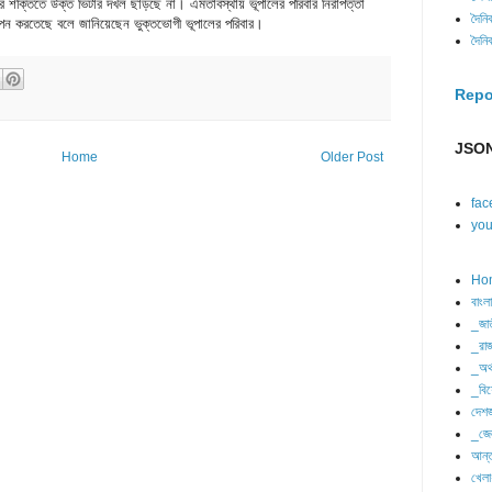
াসীদের শক্তিতে উক্ত ভিটার দখল ছাড়ছে না। এমতাবস্থায় ভূপালের পরিবার নিরাপত্তা
দৈনি
াপন করতেছে বলে জানিয়েছেন ভুক্তভোগী ভূপালের পরিবার।
দৈনি
Repo
JSON
Home
Older Post
fac
you
Ho
বাংল
_জা
_রাজ
_অর্
_বিশ
দেশজ
_জে
আন্ত
খেলা