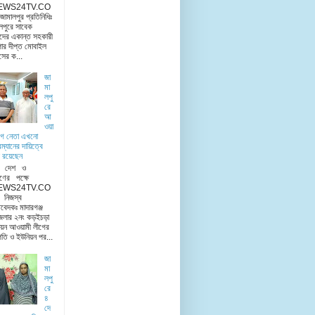
EWS24TV.CO
মালপুর প্রতিনিধিঃ
লপুরে সাবেক
দের একান্ত সহকারী
ার দীপ্ত মোবাইল
িসের ক...
জা
মা
লপু
রে
আ
ওয়া
ীগ নেতা এখনো
রম্যানের দায়িত্বে
 রয়েছেন
ু দেশ ও
ণের পক্ষে
EWS24TV.CO
িজস্ব
িবেদকঃ মাদারগঞ্জ
েলার ২নং কড়ইচড়া
য়ন আওয়ামী লীগের
তি ও ইউনিয়ন পর...
জা
মা
লপু
রে
৪
দে