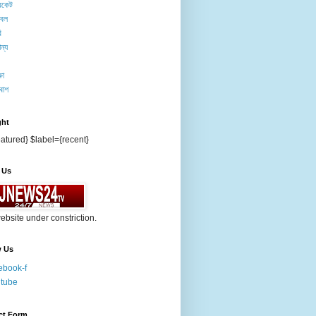
িকেট
টবল
ি
ন্য
ষা
বাশ
ght
atured} $label={recent}
 Us
ebsite under constriction.
w Us
ebook-f
tube
ct Form