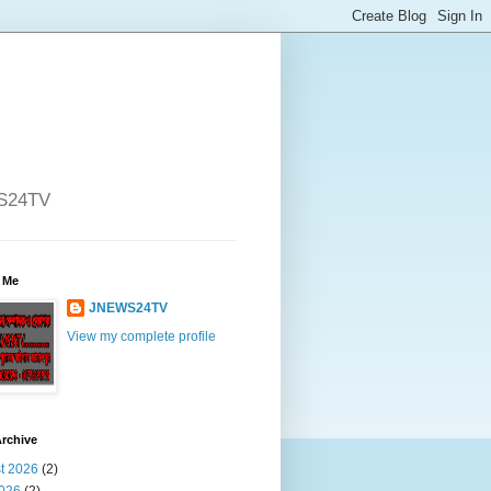
WS24TV
 Me
JNEWS24TV
View my complete profile
rchive
t 2026
(2)