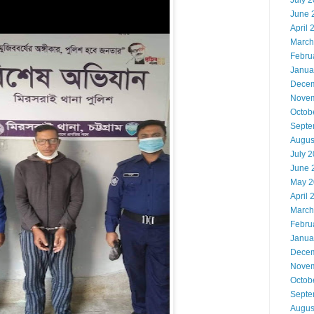
July 
June 
April 
March
Febru
Janua
Decem
Novem
Octob
Septe
Augus
July 
June 
May 2
April 
March
Febru
Janua
Decem
Novem
Octob
Septe
Augus