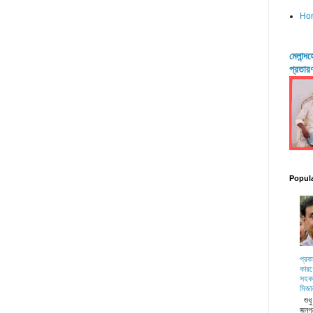
Ho
মেলান্
প্রতার
Popul
প্রক
কারণ
সহকা
মিজা
শুধ
জনগ