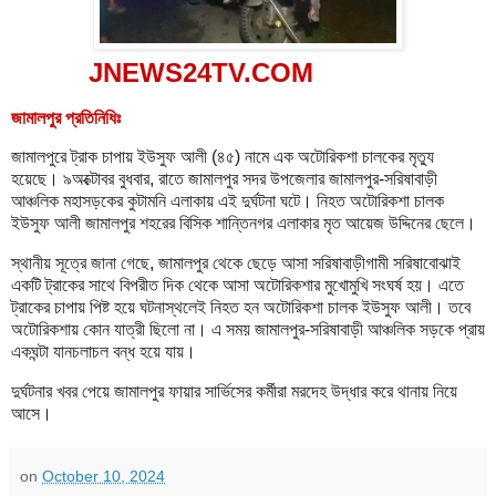
JNEWS24TV.COM
জামালপুর প্রতিনিধিঃ
জামালপুরে ট্রাক চাপায় ইউসুফ আলী (৪৫) নামে এক অটোরিকশা চালকের মৃত্যু
হয়েছে। ৯অক্টোবর বুধবার, রাতে জামালপুর সদর উপজেলার জামালপুর-সরিষাবাড়ী
আঞ্চলিক মহাসড়কের কুটামনি এলাকায় এই দুর্ঘটনা ঘটে। নিহত অটোরিকশা চালক
ইউসুফ আলী জামালপুর শহরের বিসিক শান্তিনগর এলাকার মৃত আয়েজ উদ্দিনের ছেলে।
স্থানীয় সূত্রে জানা গেছে, জামালপুর থেকে ছেড়ে আসা সরিষাবাড়ীগামী সরিষাবোঝাই
একটি ট্রাকের সাথে বিপরীত দিক থেকে আসা অটোরিকশার মুখোমুখি সংঘর্ষ হয়। এতে
ট্রাকের চাপায় পিষ্ট হয়ে ঘটনাস্থলেই নিহত হন অটোরিকশা চালক ইউসুফ আলী। তবে
অটোরিকশায় কোন যাত্রী ছিলো না। এ সময় জামালপুর-সরিষাবাড়ী আঞ্চলিক সড়কে প্রায়
একঘন্টা যানচলাচল বন্ধ হয়ে যায়।
দুর্ঘটনার খবর পেয়ে জামালপুর ফায়ার সার্ভিসের কর্মীরা মরদেহ উদ্ধার করে থানায় নিয়ে
আসে।
on
October 10, 2024