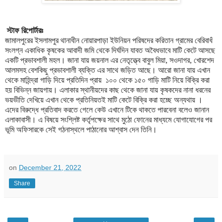
স্টাফ রিপোর্টারঃ
জামালপুরের ইসলামপুর থানাধীন নোয়ারপাড়া ইউনিয়ন পরিষদের করিতান গ্রামের বেরিবাধঁ
সংলগ্ন একাধিক কৃষকের আবাদী জমি থেকে দির্ঘদিন যাবত অবৈধভাবে মাটি কেটে আসছে
একটি প্রভাবশালী মহল। জানা যায় জয়নাল এর নেতৃত্ত্বে বাবুল মিয়া, সওদাগর, খোরশেদ
আলমসহ বেশকিছু প্রভাবশালী ব্যক্তি এর সাথে জড়িত আছে। আরো জানা যায় এখান
থেকে মাহিন্দ্রা গাড়ি দিয়ে প্রতিদিন প্রায়
১০০ থেকে ১৫০ গাড়ি মাটি নিয়ে বিক্রি করা
হয় বিভিন্ন জায়গায়। এলাকার স্থানীয়দের কাছ থেকে জানা যায় কৃষকদের নানা ধরনের
ভয়ভীতি দেখিয়ে এখান থেকে প্রতিনিয়তই মাটি কেটে বিক্রি করা হচ্ছে অন্যথায় ।
এদের বিরুদ্ধে প্রতিবাদ করতে গেলে কেউ এখানে টিকে থাকতে পারবেনা বলেও জানান
এলাকাবাসী। এ বিষয়ে সংশ্লিষ্ট কর্তৃপক্ষের সাথে মুঠো ফোনের মাধ্যমে যোগাযোগের পর
ভূমি অফিসারকে সেই গঠনাস্থলে পাঠানোর আশ্বাস দেন তিনি।
on
December 21, 2022
Share