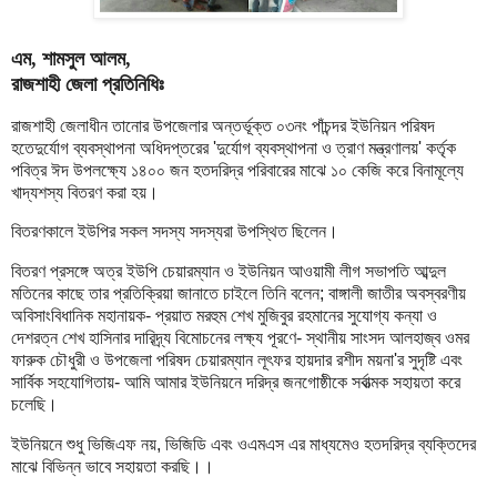
এম, শামসুল আলম,
রাজশাহী জেলা প্রতিনিধিঃ
রাজশাহী জেলাধীন তানোর উপজেলার অন্তর্ভূক্ত ০৩নং পাঁচন্দর ইউনিয়ন পরিষদ
হতেদুর্যোগ ব্যবস্থাপনা অধিদপ্তরের 'দুর্যোগ ব্যবস্থাপনা ও ত্রাণ মন্ত্রণালয়' কর্তৃক
পবিত্র ঈদ উপলক্ষ্যে ১৪০০ জন হতদরিদ্র পরিবারের মাঝে ১০ কেজি করে বিনামূল্যে
খাদ্যশস্য বিতরণ করা হয়।
বিতরণকালে ইউপির সকল সদস্য সদস্যরা উপস্থিত ছিলেন।
বিতরণ প্রসঙ্গে অত্র ইউপি চেয়ারম্যান ও ইউনিয়ন আওয়ামী লীগ সভাপতি আব্দুল
মতিনের কাছে তার প্রতিক্রিয়া জানাতে চাইলে তিনি বলেন; বাঙ্গালী জাতীর অবস্বরণীয়
অবিসাংবিধানিক মহানায়ক- প্রয়াত মরহুম শেখ মুজিবুর রহমানের সুযোগ্য কন্যা ও
দেশরত্ন শেখ হাসিনার দারিদ্র্য বিমোচনের লক্ষ্য পূরণে- স্থানীয় সাংসদ আলহাজ্ব ওমর
ফারুক চৌধুরী ও উপজেলা পরিষদ চেয়ারম্যান লূৎফর হায়দার রশীদ ময়না'র সুদৃষ্টি এবং
সার্বিক সহযোগিতায়- আমি আমার ইউনিয়নে দরিদ্র জনগোষ্ঠীকে সর্বাত্মক সহায়তা করে
চলেছি।
ইউনিয়নে শুধু ভিজিএফ নয়, ভিজিডি এবং ওএমএস এর মাধ্যমেও হতদরিদ্র ব্যক্তিদের
মাঝে বিভিন্ন ভাবে সহায়তা করছি।।