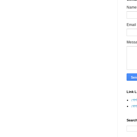
Name
Email
Mess
Link L
গোপন
যোগ
Search