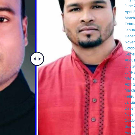
July 
June 
April 
March
Febru
Janua
Decem
Novem
Octob
Septe
Augus
July 
June 
May 2
April 
March
Febru
Janua
Decem
Novem
Octob
Septe
Augus