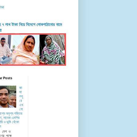
me
দহে ৭ লাখ টাকা নিয়ে বিদেশে লোকপাঠানোর নামে
ণা
ar Posts
জা
মা
লপু
রে
এখ
নো
াশ্যে অদৃশ্য শক্তির
ে, সাবেক এমপির
রি ও ভূমি খেঁকো
ন
ু দেশ ও
ণের পক্ষে