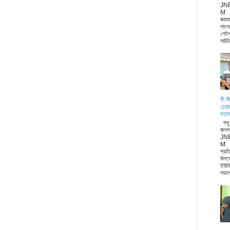
JN
M জা
জামা
সাংস
গেটপ
সার্ভ
মী ল
চেয়া
বহাল
শুধ
জনগ
JN
M ন
প্রত
উপজ
ইউনি
সভাপ