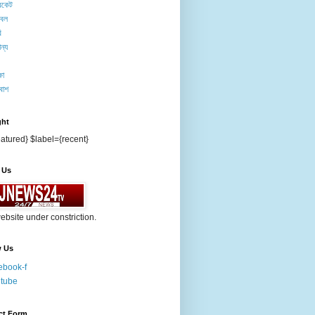
িকেট
টবল
ি
ন্য
ষা
বাশ
ght
atured} $label={recent}
 Us
ebsite under constriction.
w Us
ebook-f
tube
ct Form