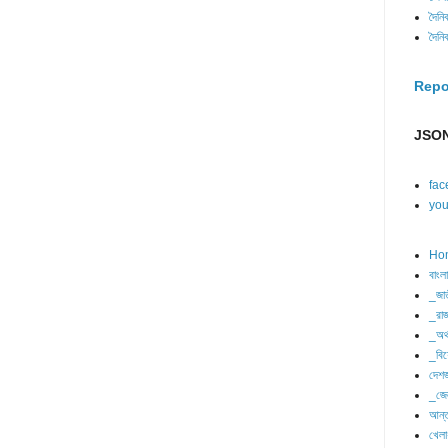
দৈনি
দৈনি
Repo
JSON
fac
you
Ho
বাংল
_জা
_রাজ
_অর্
_বিশ
দেশজ
_জে
আন্ত
খেলা