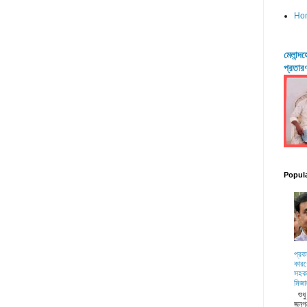
Ho
মেলান্
প্রতার
Popul
প্রক
কারণ
সহকা
মিজা
শুধ
জনগ