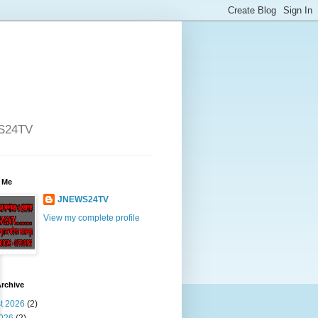
WS24TV
 Me
JNEWS24TV
View my complete profile
rchive
t 2026
(2)