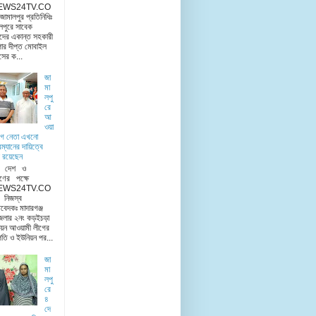
EWS24TV.CO
মালপুর প্রতিনিধিঃ
লপুরে সাবেক
দের একান্ত সহকারী
ার দীপ্ত মোবাইল
িসের ক...
জা
মা
লপু
রে
আ
ওয়া
ীগ নেতা এখনো
রম্যানের দায়িত্বে
 রয়েছেন
ু দেশ ও
ণের পক্ষে
EWS24TV.CO
িজস্ব
িবেদকঃ মাদারগঞ্জ
েলার ২নং কড়ইচড়া
য়ন আওয়ামী লীগের
তি ও ইউনিয়ন পর...
জা
মা
লপু
রে
৪
দে