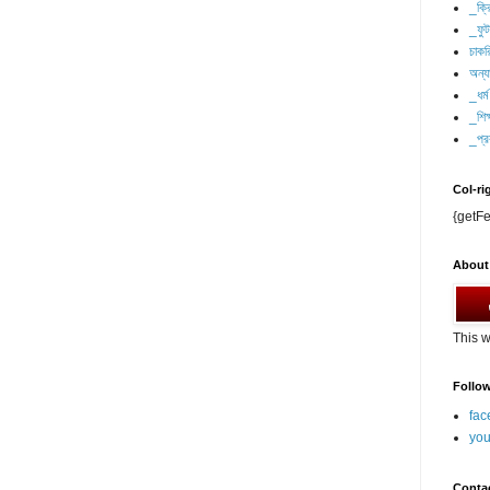
_ক্র
_ফু
চাকর
অন্যা
_ধর্ম
_শিক্
_প্র
Col-ri
{getFe
About
This w
Follo
fac
you
Conta