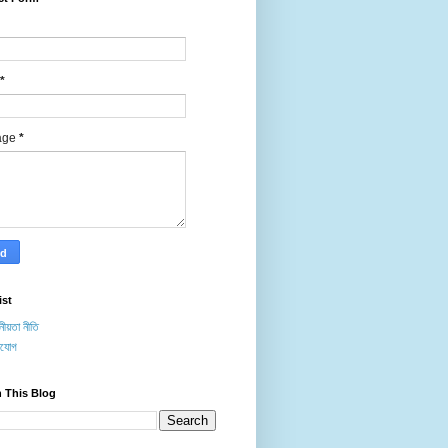
*
age
*
ist
ীয়তা নীতি
াযোগ
 This Blog