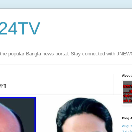
24TV
he popular Bangla news portal. Stay connected with JNE
About
ষণা
Blog A
Augus