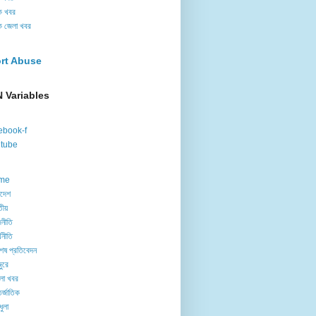
ক খবর
ক জেলা খবর
rt Abuse
 Variables
ebook-f
tube
me
াদেশ
তীয়
নীতি
থনীতি
েষ প্রতিবেদন
ুরে
লা খবর
র্জাতিক
ধুলা