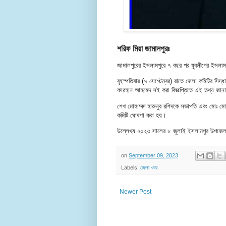
শরিফ মিয়া জামালপুরঃ
জামালপুরের ইসলামপুরে ৭ বছর পর যুবলীগের ইসলা
বৃহস্পতিবার (৭ সেপ্টেম্বর) রাতে জেলা কমিটির সিদ
ফারহান আহমেদ সই করা বিজ্ঞপ্তিতে এই তথ্য জা
শেখ মোহাম্মদ হারুনুর রশিদকে সভাপতি এবং মোঃ ম
কমিটি ঘোষণা করা হয়।
উল্লেখ্য ২০২৩ সালের ৮ জুলাই ইসলামপুর উপজেলা যুব
on
September 09, 2023
Labels:
জেলা খবর
Newer Post