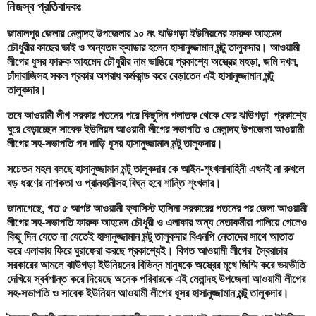
নিজস্ব প্রতিবাদকঃ
জামালপুর জেলার মেলান্দহ উপজেলার ১০ নং ঝাউগড়া ইউনিয়নের ফারুক আহমেদ
চৌধুরীর কাছের ভাই ও অন্যতম ক্যাডার হলেন হাসানুজ্জামান মন্টু তালুকদার। আওয়ামী
লীগের ধূসর ফারুক আহমেদ চৌধুরীর নাম ভাঙিয়ে প্রকাশ্যে অস্ত্রের মহড়া, জমি দখল,
চাঁদাবাজিসহ সকল প্রকার অপরাধ কর্মকান্ড করে বেড়াতেন এই হাসানুজ্জামান মন্টু
তালুকদার।
তবে আওয়ামী লীগ সরকার পতনের পরে কিছুদিন পলাতক থেকে ফের ঝাউগড়া প্রকাশ্যে
ঘুরে বেড়াচ্ছেন সাবেক ইউনিয়ন আওয়ামী লীগের সভাপতি ও মেলান্দহ উপজেলা আওয়ামী
লীগের সহ-সভাপতি পদ দাড়ি ধূসর হাসানুজ্জামান মন্টু তালুকদার।
সচেতন মহল বলছে হাসানুজ্জামান মন্টু তালুকদার কে আইন-শৃংখলাবাহিনী এখনই না রুখলে
বড় ধরণের নাশকতা ও প্রানহানীসহ বিঘ্ন হবে শান্তি শৃংখলার।
জানাগেছে, গত ৫ আগষ্ট আওয়ামী ফ্যাসিস্ট হাসিনা সরকারের পতনের পর জেলা আওয়ামী
লীগের সহ-সভাপতি ফারুক আহমেদ চৌধুরী ও এলাকার অন্য নেতাকর্মীরা পালিয়ে গেলেও
কিছু দিন যেতে না যেতেই হাসানুজ্জামান মন্টু তালুকদার বিএনপি নেতাদের সাথে আতাত
করে এলাকায় ফিরে ঘুরাফেরা করছে প্রকাশ্যেই। বিগত আওয়ামী লীগের স্বৈরাচার
সরকারের আমলে ঝাউগড়া ইউনিয়নের বিভিন্ন মানুষকে অস্ত্রের মূখে জিম্মি করে ভয়ভীতি
দেখিয়ে স্বর্বশান্ত করে দিয়েছে অনেক পরিবারকে এই মেলান্দহ উপজেলা আওয়ামী লীগের
সহ-সভাপতি ও সাবেক ইউনিয়ন আওয়ামী লীগের ধূসর হাসানুজ্জামান মন্টু তালুকদার।