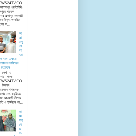
EWS24TV.CO
মালপুর প্রতিনিধিঃ
লপুরে সাবেক
দের একান্ত সহকারী
ার দীপ্ত মোবাইল
িসের ক...
জা
মা
লপু
রে
আ
ওয়া
ীগ নেতা এখনো
রম্যানের দায়িত্বে
 রয়েছেন
ু দেশ ও
ণের পক্ষে
EWS24TV.CO
িজস্ব
িবেদকঃ মাদারগঞ্জ
েলার ২নং কড়ইচড়া
য়ন আওয়ামী লীগের
তি ও ইউনিয়ন পর...
জা
মা
লপু
রে
৪
দে