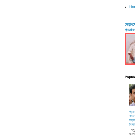
Ho
মেলান্
প্রতার
Popul
প্রক
কারণ
সহকা
মিজা
শুধ
জনগ