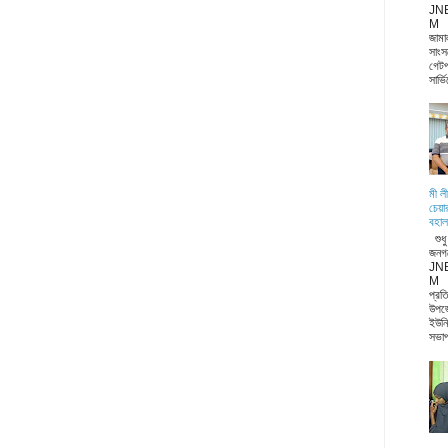
JN
M জা
জামা
সাংস
গেটপ
সার্ভ
মী ল
চেয়া
বহাল
শুধ
জনগ
JN
M ন
প্রত
উপজ
ইউনি
সভাপ