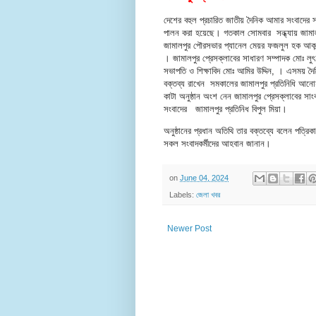
দেশের বহুল প্রচারিত জাতীয় দৈনিক আমার সংবাদের সাহ
পালন করা হয়েছে। গতকাল সোমবার সন্ধ্যায় জামালপ
জামালপুর পৌরসভার প্যানেল মেয়র ফজলুল হক আকন্দ
। জামালপুর প্রেসক্লাবের সাধারণ সম্পাদক মোঃ লু
সভাপতি ও শিক্ষাবিদ মোঃ আমির উদ্দিন, । এসময় দ
বক্তব্য রাখেন সমকালের জামালপুর প্রতিনিধি আনো
কাটা অনুষ্ঠান অংশ নেন জামালপুর প্রেসক্লাবের সাংব
সংবাদের জামালপুর প্রতিনিধ বিপুল মিয়া।
অনুষ্ঠানের প্রধান অতিথি তার বক্তব্যে বলেন পত্রিকা
সকল সংবাদকর্মীদের আহবান জানান।
on
June 04, 2024
Labels:
জেলা খবর
Newer Post