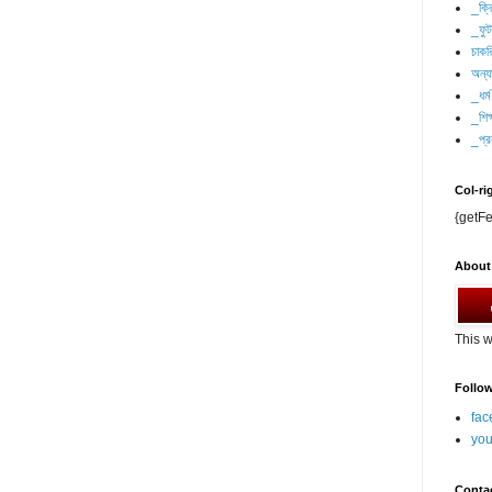
_ক্র
_ফু
চাকর
অন্যা
_ধর্ম
_শিক্
_প্র
Col-ri
{getFe
About
This w
Follo
fac
you
Conta