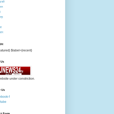
িকেট
টবল
ি
ন্য
ষা
বাশ
ght
atured} $label={recent}
 Us
ebsite under constriction.
w Us
ebook-f
tube
ct Form