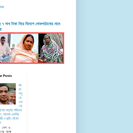
me
দহে ৭ লাখ টাকা নিয়ে বিদেশে লোকপাঠানোর নামে
ণা
ar Posts
জা
মা
লপু
রে
এখ
নো
াশ্যে অদৃশ্য শক্তির
ে, সাবেক এমপির
রি ও ভূমি খেঁকো
ন
ু দেশ ও
ণের পক্ষে