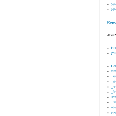
দৈনি
দৈনি
Repo
JSON
fac
you
Ho
বাংল
_জা
_রাজ
_অর্
_বিশ
দেশজ
_জে
আন্ত
খেলা