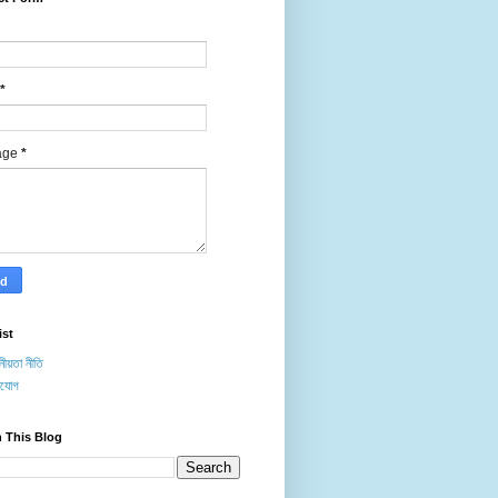
*
age
*
ist
ীয়তা নীতি
াযোগ
 This Blog