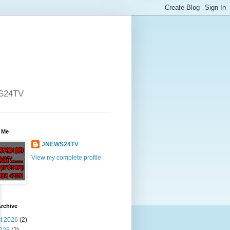
WS24TV
 Me
JNEWS24TV
View my complete profile
rchive
t 2026
(2)