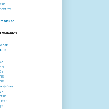
ক খবর
ক জেলা খবর
rt Abuse
 Variables
ebook-f
tube
me
াদেশ
তীয়
নীতি
থনীতি
েষ প্রতিবেদন
ুরে
লা খবর
র্জাতিক
ধুলা