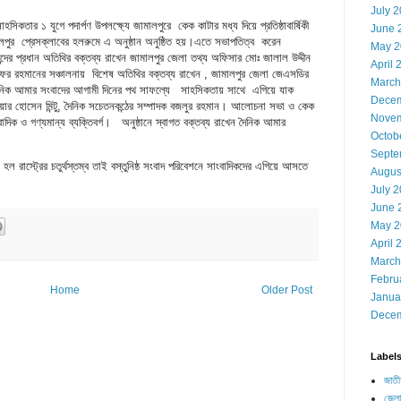
July 
সিকতার ১ যুগে পদার্পণ উপলক্ষ্যে জামালপুরে কেক কাটার মধ্য দিয়ে প্রতিষ্ঠাবার্ষিকী
June 
ুর প্রেসক্লাবের হলরুমে এ অনুষ্ঠান অনুষ্ঠিত হয়।এতে সভাপতিত্ব করেন
May 2
ের প্রধান অতিথির বক্তব্য রাখেন জামালপুর জেলা তথ্য অফিসার মোঃ জালাল উদ্দীন
April 
ৎফর রহমানের সঞ্চালনায় বিশেষ অতিথির বক্তব্য রাখেন , জামালপুর জেলা জেএসডির
March
ৈনিক আমার সংবাদের আগামী দিনের পথ সাফল্যে সাহসিকতায় সাথে এগিয়ে যাক
Decem
য়ার হোসেন মিন্টু, দৈনিক সচেতনকন্ঠের সম্পাদক বজলুর রহমান। আলোচনা সভা ও কেক
Novem
াদিক ও গণ্যমান্য ব্যক্তিবর্গ। অনুষ্ঠানে স্বাগত বক্তব্য রাখেন দৈনিক আমার
Octob
Septe
 হল রাস্ট্রের চতুর্থস্তম্ব তাই বস্তুনিষ্ঠ সংবাদ পরিবেশনে সাংবাদিকদের এগিয়ে আসতে
Augus
July 
June 
May 2
April 
March
Febru
Home
Older Post
Janua
Decem
Label
জাতী
জেলা