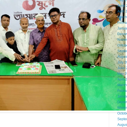
July 
June 
April 
March
Febru
Janua
Decem
Novem
Octob
Septe
Augus
July 
June 
May 2
April 
March
Febru
Janua
Decem
Novem
Octob
Septe
Augus