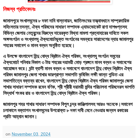
নিজস্ব প্রতিবেদনঃ
জামালপুরে সংখালঘুদের ৮ দফা দাবি বাস্তবায়ন, জাতিসংঘের তত্ত্বাবধানে সাম্প্রদায়িক
সহিংসতার তদন্ত, ঐক্য পরিষদের সাধারণ সম্পাদক এ্যাডভোকেট রাণা দাশগুপ্তসহ
বিভিন্ন জেলায় নেতৃবৃন্দের বিরুদ্ধে দায়েরকৃত মিথ্যা মামলা প্রত্যাহারের দাবিতে সকল
অঙ্গসংগঠন ও সংখ্যালঘু ঐক্যমোর্চাভুক্ত সংগঠনের সমন্বয়ে সারাদেশের ন্যায় জামালপুর
শহরের সমাবেশ ও মানব বন্ধন অনুষ্ঠিত হয়েছে।
এ উলক্ষে বাংলাদেশ হিন্দু বোদ্ধ খ্রিষ্টান ঐক্য পরিষদ, সংখ্যালঘু সংগঠন সমুহের
ঐক্যমোর্চা শনিবার বিকাল ৩ টায় শহরের দয়াময়ী মোড় প্রঙ্গনে মানব বন্ধন ও সমাবেশের
আয়োজন করে। ঘন্টা ব্যাপী মানব বন্ধন ও সমাবেশে বাংলাদেশ হিন্দু বোদ্ধ খ্রিষ্টান ঐক্য
পরিষদ জামালপুর জেলা শাখার ভারপ্রাপ্ত সভাপতি কৃষিবিদ লক্ষী কান্ত পন্ডিত এর
সভাপতিত্বে বক্তব্য রাখেন, বাংলাদেশ হিন্দু বোদ্ধ খ্রিষ্টান ঐক্য পরিষদ জামালপুর জেলা
শাখার সাধারণ সম্পাদক রমেন বণিক, শ্রী শ্রীরী দয়াময়ী মন্দির পরিচালনা পরিষদেরস ভাপতি
সিদ্ধার্থ শংকর রায় ও বাংলাদেশ হিন্দু বোদ্ধ খ্রিষ্টান ঐক্য পরিষদ।
জামালপুর শহর শাখার সাধারণ সম্পাদক বিপুল চন্দ্র কাঞ্জিলালসহ আরও অনেকে।সমাবেশ
চলাকালে বক্তাগন সংখালঘুদের উপরোক্ত ৮ দফা দাবী মেনে নেওয়ার জন্যস রকারের
প্রতি আহ্বান জানান।
on
November 03, 2024