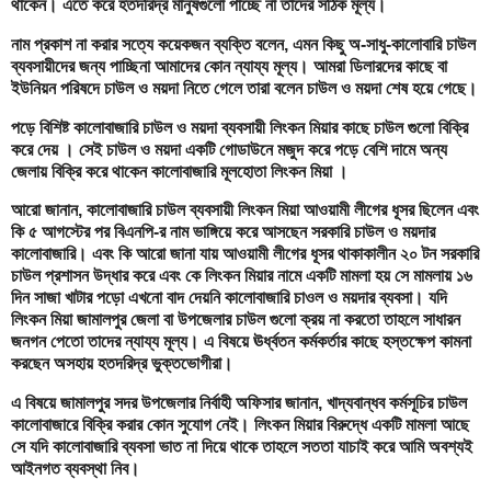
থাকেন। এতে করে হতদরিদ্র মানুষগুলো পাচ্ছে না তাদের সঠিক মূল্য।
নাম প্রকাশ না করার সত্যে কয়েকজন ব্যক্তি বলেন, এমন কিছু অ-সাধু-কালোবারি চাউল
ব্যবসায়ীদের জন্য পাচ্ছিনা আমাদের কোন ন্যায্য মূল্য। আমরা ডিলারদের কাছে বা
ইউনিয়ন পরিষদে চাউল ও ময়দা নিতে গেলে তারা বলেন চাউল ও ময়দা শেষ হয়ে গেছে।
পড়ে বিশিষ্ট কালোবাজারি চাউল ও ময়দা ব্যবসায়ী লিংকন মিয়ার কাছে চাউল গুলো বিক্রি
করে দেয় । সেই চাউল ও ময়দা একটি গোডাউনে মজুদ করে পড়ে বেশি দামে অন্য
জেলায় বিক্রি করে থাকেন কালোবাজারি মূলহোতা লিংকন মিয়া ।
আরো জানান, কালোবাজারি চাউল ব্যবসায়ী লিংকন মিয়া আওয়ামী লীগের ধূসর ছিলেন এবং
কি ৫ আগস্টের পর বিএনপি-র নাম ভাঙ্গিয়ে করে আসছেন সরকারি চাউল ও ময়দার
কালোবাজারি। এবং কি আরো জানা যায় আওয়ামী লীগের ধূসর থাকাকালীন ২০ টন সরকারি
চাউল প্রশাসন উদ্ধার করে এবং কে লিংকন মিয়ার নামে একটি মামলা হয় সে মামলায় ১৬
দিন সাজা খাটার পড়ো এখনো বাদ দেয়নি কালোবাজারি চাওল ও ময়দার ব্যবসা। যদি
লিংকন মিয়া জামালপুর জেলা বা উপজেলার চাউল গুলো ক্রয় না করতো তাহলে সাধারন
জনগন পেতো তাদের ন্যায্য মূল্য। এ বিষয়ে ঊর্ধ্বতন কর্মকর্তার কাছে হস্তক্ষেপ কামনা
করছেন অসহায় হতদরিদ্র ভুক্তভোগীরা।
এ বিষয়ে জামালপুর সদর উপজেলার নির্বাহী অফিসার জানান, খাদ্যবান্ধব কর্মসূচির চাউল
কালোবাজারে বিক্রি করার কোন সুযোগ নেই। লিংকন মিয়ার বিরুদ্ধে একটি মামলা আছে
সে যদি কালোবাজারি ব্যবসা ভাত না দিয়ে থাকে তাহলে সততা যাচাই করে আমি অবশ্যই
আইনগত ব্যবস্থা নিব।