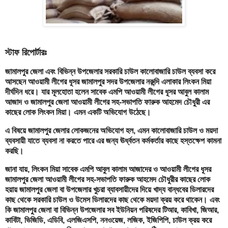
স্টাফ রিপোর্টারঃ
জামালপুর জেলা এবং বিভিন্ন উপজেলার সরকারি চাউল কালোবাজারি চাউল ব্যবসা করে
আসছেন আওয়ামী লীগের ধূসর জামালপুর সদর উপজেলার নরুন্দি এলাকার লিংকন মিয়া
দীর্ঘদিন ধরে। যার মূলহোতা হলেন সাবেক এমপি আওয়ামী লীগের ধূসর আবুল কালাম
আজাদ ও জামালপুর জেলা আওয়ামী লীগের সহ-সভাপতি ফারুক আহমেদ চৌধুরী এর
কাছের লোক লিংকন মিয়া। এমন একটি অভিযোগ উঠেছে।
এ বিষয়ে জামালপুর জেলার লোকজনের অভিযোগ হল, এমন কালোবাজারি চাউল ও ময়দা
ব্যবসায়ী যাতে ব্যবসা না করতে পারে এর জন্য ঊর্ধ্বতন কর্মকর্তার কাছে হস্তক্ষেপ কামনা
করছি।
জানা যায়, লিংকন মিয়া সাবেক এমপি আবুল কালাম আজাদের ও আওয়ামী লীগের ধূসর
জামালপুর জেলা আওয়ামী লীগের সহ-সভাপতি ফারুক আহমেদ চৌধুরীর কাছের লোক
হয়ায় জামালপুর জেলা বা উপজেলার খুচরা ব্যাবসায়ীদের দিয়ে খাদ্য বান্ধবের ডিলারদের
কাছ থেকে সরকারি চাউল ও উমেস ডিলারদের কাছ থেকে ময়দা ক্রয় করে থাকেন। এবং
কি জামালপুর জেলা বা বিভিন্ন উপজেলার সব ইউনিয়ন পরিষদের টিআর, কাবিখা, জিআর,
কাবিটা, ভিজিডি, এডিবি, এলজিএসপি, ননওয়েজ, লজিক, ইজিপিপি, চাউল ক্রয় করে