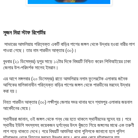
সুজন মিয়া স্টাফ রিপোর্টার
সাভারের আশুলিয়ায় পরিত্যক্ত একটি বাড়ির পাশের জঙ্গল থেকে উদ্ধার হওয়া নারীর লাশ
পাওয়া গেছে। তার নাম পারভীন আক্তার (৩০)।
বুধবার (২১ ডিসেম্বর) দুপুর সাড়ে ১২টার দিকে বিষয়টি নিশ্চিত করেন পিবিআইয়ের ঢাকা
জেলার উপ-পরিদর্শক সালেহ ইমরান।
এর আগে মঙ্গলবার (২০ ডিসেম্বর) রাতে আশুলিয়ার নলাম ফুলেরটেক এলাকায় জনৈক
আশিকের মালিকানাধীন পরিত্যক্ত বাড়ির পাশের জঙ্গল থেকে পারভীনের মরদেহ উদ্ধার
করা হয়।
নিহত পারভীন আক্তার (৩০) লক্ষীপুর জেলার সদর থানার ঘনে শ্যামপুর এলাকার জয়নাল
আবেদীনের মেয়ে।
স্থানীয়রা জানান, ওই জঙ্গল থেকে গন্ধ বের হতে থাকলে স্থানীয়দের সন্দেহ হয়। পরে
স্থানীয় ইউপি সদস্যসহ কয়েকজন দুর্গন্ধের উৎস খুঁজতে গিয়ে জঙ্গলের মাঝে এক তরুণী
লাশ পড়ে থাকতে দেখে। পরে বিষয়টি আশুলিয়া থানা পুলিশকে জানানো হলে পুলিশ
ঘটনাস্থল থেকে নিহতের মরদেহ উদ্ধার করে। পরে খবর পেয়ে ঘটনাস্থলে যায়