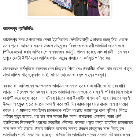
জামালপুর প্রতিনিধিঃ
জামালপুর সদর উপজোলার মেস্টা ইউনিয়নের দেউলিয়াবাড়ী এলাকার মজনু মিয়া ওরফে
মম'র পুত্র আনসার সদস্য উজ্জল মাহমুদের বিরুদ্ধে তার স্ত্রী তাহমিনা জান্নাতকে
পিটিয়ে হত্যা করার অভিযোগে মানববন্ধন কর্মসুচি পালন করেছে এলাকাবাসী। সোমবার
দুপুরে মেস্টা ইউনিয়নের জালিয়ারপাড় আনন্দ বাজারে এ কর্মসুচি পালিত হয়।
মানববন্ধন কর্মসুচিতে বক্তব্য দেন নিহতের পিতা মোঃ ইব্রাহীম খলিল,বোন জয়নব খাতুন,
মাতা হালিমা খাতুন,ফুফাত ভাই, সাদ্দাম হোসেন ও রসুল মাহমুদ প্রমুখ।
ব্যক্তারা অভিলম্বে অন্তসত্ত তাহমিনা জান্নাত হত্যার আসামীদের বিচারের দাবি
জানান। উল্লেখ গত মঙ্গলবার রাতে তাহমিনা জান্নাতকে তার স্বামী পরিবার মিলে তাকে
মারপিট করে হত্যা করে। এ ঘটনায় নিতের বাবা ইব্রাহীম খলিল বাদী হয়ে নিহতের স্বামী
উজ্জল মাহমুদসহ ১৩ জনকে আসামী করে ওই দিন জামালপুর সদর থানায় মামলা দায়ের
করেন। এ মামলায় শাশুড়িসহ চারজনকে আটক করেছে জামালপুর থানা পুলিশ। নিহত
পরিবার সূত্র জানায়, গত দুই মাস সতের দিন আগে মাদারগজ্ঞ এলাকার জোর খালী
ইউনিয়নের দিঘলকান্দি গ্রামের ইব্রাহীম খলিলের কলেজ পড়ুয়া কন্যা তাহমিনা জান্নাতের
সাত লক্ষ ষাট হাজার টাকার কাবিনে আনসার সদস্য উজ্জল মাহমুদের সঙ্গে বিবাহ হয়।
তাহমিনার গর্ভে সন্তানও রয়েছে। ঘটনার দিন তাহমিনার গর্ভের সন্তান নষ্ট করার জন্য