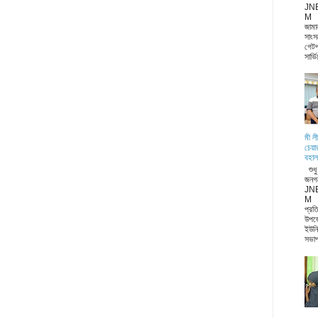
JN
M জা
জামা
সাংস
গেটপ
সার্ভ
মী ল
চেয়া
বহাল
শুধ
জনগ
JN
M ন
প্রত
উপজ
ইউনি
সভাপ