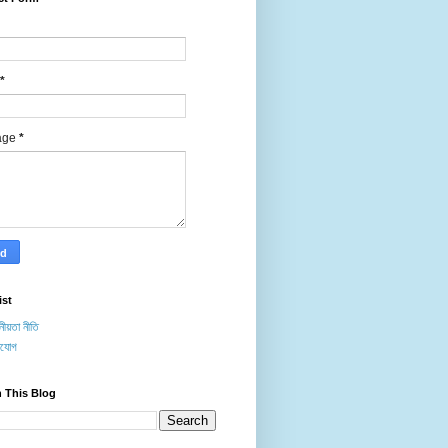
*
age
*
ist
ীয়তা নীতি
াযোগ
 This Blog