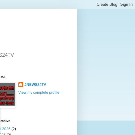
WS24TV
 Me
JNEWS24TV
View my complete profile
rchive
t 2026
(2)