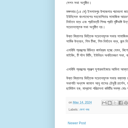
সেশন সভা অনুষ্ঠিত।
মঙ্গলবার (১৪ মে) ইসলামপুর উপজেলার পচাবহলা জামেদ 
ইউনিসেফ বাংলাদেশের সহযোগিতায় সামাজিক আচরণ পরি
নির্যাতন বন্ধ এবং প্রতিবন্ধী শিশুর প্রতি দৃষ্টিভঙ্গি
সচেতনতমূলক সভা অনুষ্ঠিত হয়।
উক্ত বিদ্যালয় ভিত্তিক সচেতনমূলক সভায় সামাজিক
সার্বিক উন্নয়ন, শিশু টিকা, শিশু নির্যাতন বন্ধ, জ
এসবিসি প্রকল্পের বিভিন্ন কার্যক্রম হচ্ছে যেমন, কি
মাইকিং, টি স্টল মিটিং, ইউনিয়ন অবহিতকরণ সভা, কম
এসবিসি প্রকল্পের প্রকল্প সুপারভাইজার আমিনা আক্তা
উক্ত বিদ্যালয় ভিত্তিক সচেতনমূলক সভায় বক্তব্য 
সভাপতি অধ্যক্ষ জামাল আবু নাসের চৌধুরী চার্লেস, ম
ছামিউল হক, মাদ্রাসা পরিচালনা কমিটির সদস্য মো
on
May 14, 2024
Labels:
জেলা খবর
Newer Post