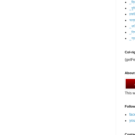
_ক্র
_ফু
চাকর
অন্যা
_ধর্ম
_শিক্
_প্র
Col-ri
{getFe
About
This w
Follo
fac
you
Conta