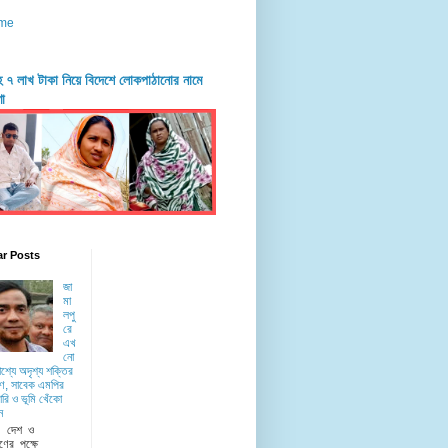
me
দহে ৭ লাখ টাকা নিয়ে বিদেশে লোকপাঠানোর নামে
ণা
ar Posts
জা
মা
লপু
রে
এখ
নো
াশ্যে অদৃশ্য শক্তির
ে, সাবেক এমপির
রি ও ভূমি খেঁকো
ন
ু দেশ ও
ণের পক্ষে