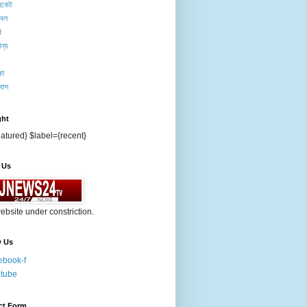
িকেট
টবল
ি
ন্য
ষা
বাশ
ght
atured} $label={recent}
 Us
ebsite under constriction.
w Us
ebook-f
tube
ct Form