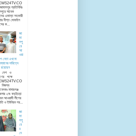
EWS24TV.CO
মালপুর প্রতিনিধিঃ
লপুরে সাবেক
দের একান্ত সহকারী
ার দীপ্ত মোবাইল
িসের ক...
জা
মা
লপু
রে
আ
ওয়া
ীগ নেতা এখনো
রম্যানের দায়িত্বে
 রয়েছেন
ু দেশ ও
ণের পক্ষে
EWS24TV.CO
িজস্ব
িবেদকঃ মাদারগঞ্জ
েলার ২নং কড়ইচড়া
য়ন আওয়ামী লীগের
তি ও ইউনিয়ন পর...
জা
মা
লপু
রে
৪
দে