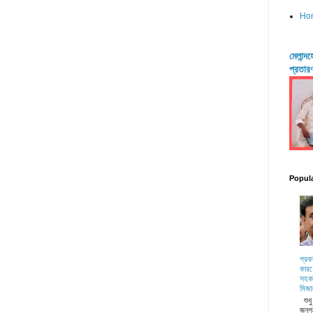
Ho
মেলান্
প্রতার
Popul
প্রক
কারণ
সহকা
মিজা
শুধ
জনগ