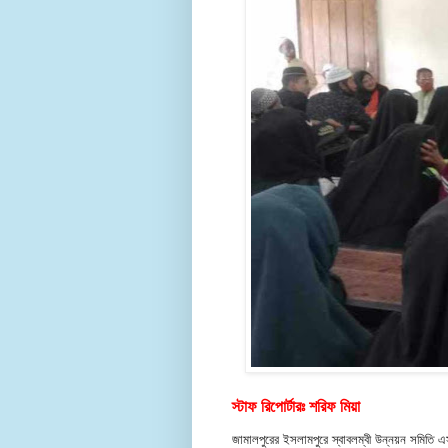
স্টাফ রিপোর্টারঃ শরিফ মিয়া
জামালপুরের ইসলামপুরে স্বাবলম্বী উন্নয়ন সমিতি এসবি