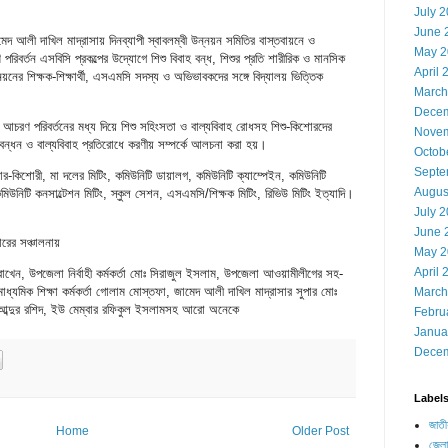
July 
June 
আলী দাখিল মাদ্রাসায় দিনব্যাপী স্বাবলম্বী উন্নয়ন সমিতির বাস্তবায়নে ও
May 2
বর্তন এসবিসি প্রকল্পের উদ্যোগে শিশু বিবাহ বন্ধ, শিশুর প্রতি শারীরিক ও মানসিক
April 
 উন্নয়নের শিক্ষক-শিক্ষার্থী, এসএমসি সদস্য ও অভিভাবকদের সঙ্গে বিদ্যালয় ভিত্তিক
March
Decem
 আচরণ পরিবর্তনের মধ্য দিয়ে শিশু সহিংসতা ও বাল্যবিবাহ রোধসহ শিশু-কিশোরদের
Novem
ন্ম নিবন্ধন ও বাল্যবিবাহ প্রতিরোধে করণীয় সম্পর্কে আলচনা করা হয়।
Octob
Septe
শোর-কিশোরী, মা দলের মিটিং, কমিউনিটি ডায়ালগ, কমিউনিটি ক্যাম্পেইন, কমিউনিটি
Augus
িউনিটি কনসাল্টেশন মিটিং, স্কুল সেশন, এসএমসি/শিক্ষক মিটিং, রিভিউ মিটিং ইত্যাদি।
July 
June 
রের সঞ্চালনায়
May 2
April 
রাখেন, উপজেলা নির্বাহী কর্মকর্তা মোঃ সিরাজুল ইসলাম, উপজেলা আওয়ামীলীগের সহ-
াধ্যমিক শিক্ষা কর্মকর্তা গোলাম মোস্তফা, জামেদ আলী দাখিল মাদ্রাসার সুপার মোঃ
March
ঃ আব্দুর রশিদ, ইউ মেম্বার রফিকুল ইসলামসহ আরো অনেকে
Febru
Janua
Decem
Label
জাতী
Home
Older Post
জেলা