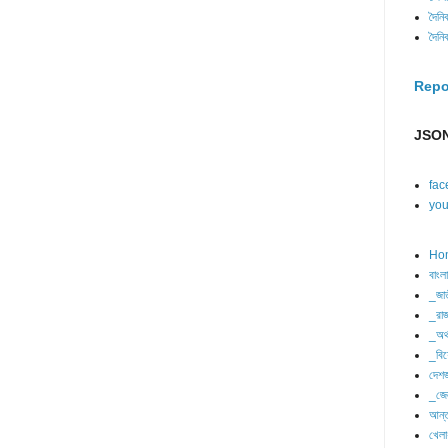
দৈনি
দৈনি
Repo
JSON
fac
you
Ho
বাংল
_জা
_রাজ
_অর্
_বিশ
দেশজ
_জে
আন্ত
খেলা