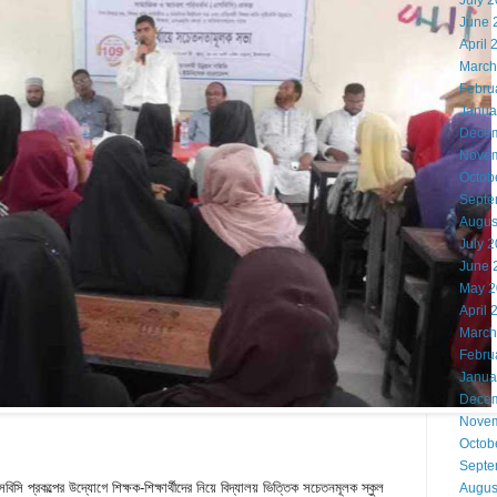
July 
June 
April 
March
Febru
Janua
Decem
Novem
Octob
Septe
Augus
July 
June 
May 2
April 
March
Febru
Janua
Decem
Novem
Octob
Septe
সি প্রকল্পের উদ্যোগে শিক্ষক-শিক্ষার্থীদের নিয়ে বিদ্যালয় ভিত্তিক সচেতনমূলক স্কুল
Augus