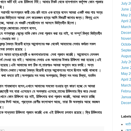
ে ভর্তি হই এবং চিকিৎসা নিই। আমার নিকট থেকে হাসপাতাল কর্তৃপক্ষ কোন প্রকার
July 
েছি।
June 
নে সরাসরি অংশগ্রহন কারী মোঃ রনি নামে এক ছাত্র বলেন আমরা একটি খবর পায় অত্র
May 2
বরের ভিত্তিতে আমরা বেশ কয়েকজন ছাত্র আসি বিষয়টি জানার জন্য। কিন্তু এসে
April 
চ্ছে, আমরা যে খবরটি পেয়েছিলাম তা আসলে ভিত্তিহীন ছিলো।
March
মাহাবুব জোবায়ের সোহাগ বলেন,
Decem
 যে গণস্বাস্থ্য কেন্দ্রে নাকি কোন সেবা প্রদান করা হয় নাই, যা সম্পূর্ণ মিথ্যা ভিত্তিহীন
Novem
একে দেওয়ার মত ।
কেন্দ্র বৈষম্য বিরোধী ছাত্র আন্দোলনের শুরু থেকেই আহতদের সেবায় কর্মরত সকল
Octob
সেবা চলমান রয়েছে ।
Septe
োলনে আহত ছাত্র-ছাত্রী ও জনসাধারণদের সেবা প্রদান করেছি। আন্দোলনে যেসকল
Augus
অর্থ নেওয়া হয় নাই। আমাদের সেবায় এবং আমাদের টাকায় চিকিৎসা করা হয়েছে।এই
July 
রচ হয়েছে।এটা আমাদের বলা ঠিক না,তারপরও আমরা অনুমান করে বলছি। অন্য
June 
কা হিসাব দেখাত।আমরা বৈষম্য বিরোধী ছাত্র আন্দোলনের সাথে ছিলাম আছি থাকবো ।
May 2
 কথা বলতে চাই।অপপ্রচার সব সময় অপপ্রচার, মিথ্যা সব সময় মিথ্যা, যতদিন
April 
March
গোলাম রহমান শাহজাহান বলেন,এখানে আমাদের সমবেত হওয়ার মূল কারণ হচ্ছে যে আমরা
Febru
ছাত্রী সহ যারা এসেছেন যে অবস্থায় এসেছে,তাদের চিকিৎসার ফ্রি করে দেওয়া
ানে কোন চিকিৎসা হয় নাই, চিকিৎসায় বাধা প্রদান করেছি, আমরা বলতে চাচ্ছি
Janua
র লিস্ট আছে, প্রত্যেক রোগীর ফলোআপ আছে, তারা কি অবস্থায় আছে কয়জন
Decem
ছে।
ে সাধ্যমত চিকিৎসা প্রদান করেছি এবং এই চিকিৎসা চলমান রয়েছে। ফ্রি চিকিৎসায়
Label
জাতী
জেলা