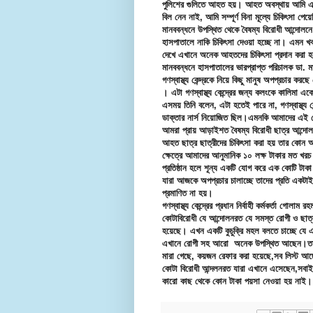
পুলিশের গুলিতে আহত হয়। আহত অবস্থায় আমি এখান
বিল নেন নাই, আমি সম্পূর্ণ বিনা মূল্যে চিকিৎসা পেয়
মানববন্ধনে উপস্থিত থেকে বৈষম্য বিরোধী আন্দোল
হাসপাতালে নাকি চিকিৎসা দেওয়া হচ্ছে না। এমন খ
দেখে এখানে অনেক আহতদের চিকিৎসা প্রদান করা হ
মানববন্ধনে হাসপাতালের ভারপ্রাপ্ত পরিচালক ডা. 
গণস্বাস্থ্য কেন্দ্রকে নিয়ে কিছু মানুষ অপপ্রচার করছে
। এটা গণস্বাস্থ্য কেন্দ্রের জন্য কলংকে কালিমা 
এসময় তিনি বলেন, এটা হতেই পারে না, গণস্বাস্থ্য 
ডাক্তার নার্স নিয়োজিত ছিল।এমনকি আমাদের এই 
আমরা প্রায় আড়াইশত বৈষম্য বিরোধী ছাত্র আন্দ
আহত ছাত্র ছাত্রীদের চিকিৎসা করা হয় তার কোন 
ক্ষেত্রে আমাদের আনুমানিক ১০ লক্ষ টাকার মত খ
প্রতিষ্ঠান হলে শূন্য একটি যোগ করে এক কোটি টা
যারা আজকে অপপ্রচার চালাচ্ছে তাদের প্রতি একটাই
প্রমাণিত না হয়।
গণস্বাস্থ্য কেন্দ্রের প্রধান নির্বাহী কর্মকর্তা 
কোটাবিরোধী যে আন্দোলনরত যে সমস্ত রোগী ও ছাত্র
হয়েছে। এখন একটি কুচুক্রি মহল বলতে চাচ্ছে যে এখ
এখানে রোগী সহ আরো অনেক উপস্থিত আছেন।তাদে
মারা গেছে, কয়জন রেফার করা হয়েছে,সব লিস্ট আ
কোটা বিরোধী আন্দলনরত যারা এখানে এসেছেন,সবাইক
কারো কাছ থেকে কোন টাকা পয়সা নেওয়া হয় নাই।