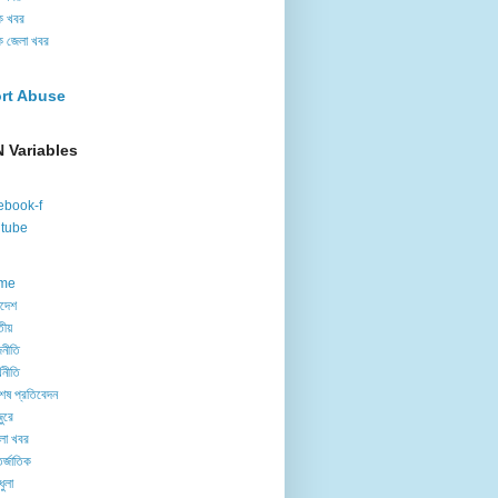
ক খবর
ক জেলা খবর
rt Abuse
 Variables
ebook-f
tube
me
াদেশ
তীয়
নীতি
থনীতি
েষ প্রতিবেদন
ুরে
লা খবর
র্জাতিক
ধুলা