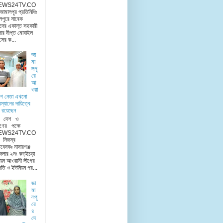
EWS24TV.CO
মালপুর প্রতিনিধিঃ
লপুরে সাবেক
দের একান্ত সহকারী
ার দীপ্ত মোবাইল
িসের ক...
জা
মা
লপু
রে
আ
ওয়া
ীগ নেতা এখনো
রম্যানের দায়িত্বে
 রয়েছেন
ু দেশ ও
ণের পক্ষে
EWS24TV.CO
িজস্ব
িবেদকঃ মাদারগঞ্জ
েলার ২নং কড়ইচড়া
য়ন আওয়ামী লীগের
তি ও ইউনিয়ন পর...
জা
মা
লপু
রে
৪
দে