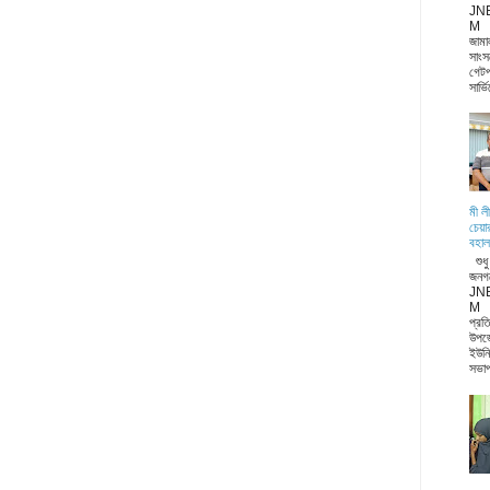
JN
M জা
জামা
সাংস
গেটপ
সার্ভ
মী ল
চেয়া
বহাল
শুধ
জনগ
JN
M ন
প্রত
উপজ
ইউনি
সভাপ