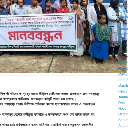
July 
June 
April 
March
Febru
Janua
Decem
Novem
Octob
Septe
Augus
July 
June 
May 2
April 
March
Febru
শিক্ষার্থী পরিচয়ে গণস্বাস্থ্য সমাজ ভিত্তিক মেডিকেল কলেজ হাসপাতাল এবং গণস্বাস্থ্য
Janua
িথ্যা অপপ্রচারের প্রতিবাদে মানববন্ধন কর্মসূচি পালন করা হয়েছে।
Decem
াকায় গণস্বাস্থ্য সমাজ ভিত্তিক মেডিকেল কলেজ হাসপাতালের সামনে এ মানববন্ধন
Novem
Octob
 গণস্বাস্থ্য কেন্দ্রের কর্মীবৃন্দের ব্যানারে এ মানববন্ধনে অংশ নেয় ছাত্র-জনতা সহ
Septe
নে আহত মোঃ ওহিদুজ্জামান বলেন,আমি গত ২ তারিখে সাভার আন্দোলন চলাকালীন
Augus