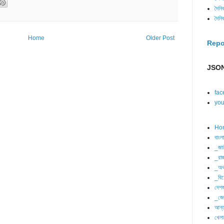
দৈনি
দৈনি
Home
Older Post
Repo
JSON
fac
you
Ho
বাংল
_জা
_রাজ
_অর্
_বিশ
দেশজ
_জে
আন্ত
খেলা