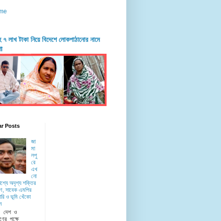
me
দহে ৭ লাখ টাকা নিয়ে বিদেশে লোকপাঠানোর নামে
ণা
ar Posts
জা
মা
লপু
রে
এখ
নো
াশ্যে অদৃশ্য শক্তির
ে, সাবেক এমপির
রি ও ভূমি খেঁকো
ন
ু দেশ ও
ণের পক্ষে