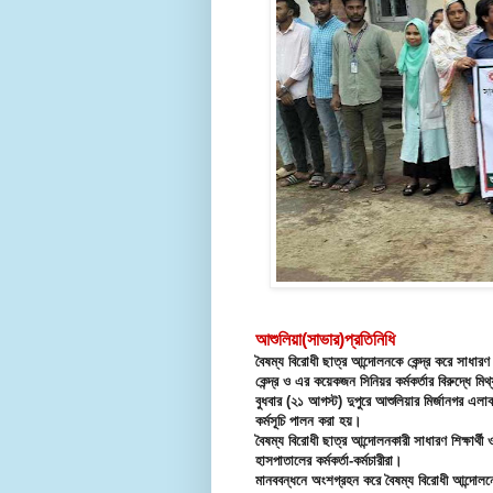
আশুলিয়া(সাভার)প্রতিনিধি
বৈষম্য বিরোধী ছাত্র আন্দোলনকে কেন্দ্র করে সাধারণ 
কেন্দ্র ও এর কয়েকজন সিনিয়র কর্মকর্তার বিরুদ্ধে ম
বুধবার (২১ আগস্ট) দুপুরে আশুলিয়ার মির্জানগর এল
কর্মসূচি পালন করা হয়।
বৈষম্য বিরোধী ছাত্র আন্দোলনকারী সাধারণ শিক্ষার্থী ও
হাসপাতালের কর্মকর্তা-কর্মচারীরা।
মানববন্ধনে অংশগ্রহন করে বৈষম্য বিরোধী আন্দোল