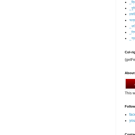
_ক্র
_ফু
চাকর
অন্যা
_ধর্ম
_শিক্
_প্র
Col-ri
{getFe
About
This w
Follo
fac
you
Conta