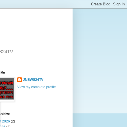
WS24TV
 Me
JNEWS24TV
View my complete profile
rchive
t 2026
(2)