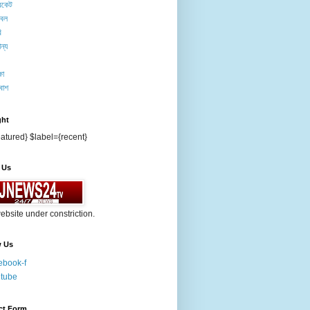
িকেট
টবল
ি
ন্য
ষা
বাশ
ght
atured} $label={recent}
 Us
ebsite under constriction.
w Us
ebook-f
tube
ct Form