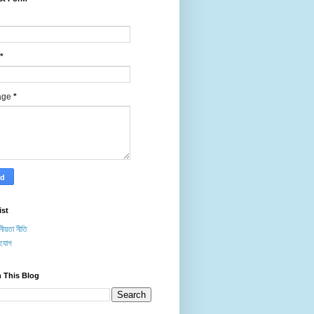
*
age
*
ist
ীয়তা নীতি
াযোগ
 This Blog