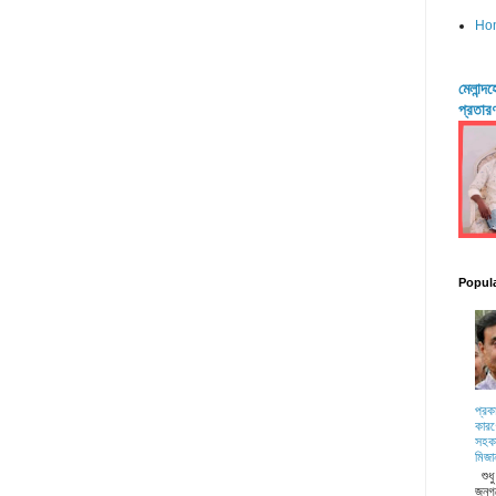
Ho
মেলান্
প্রতার
Popul
প্রক
কারণ
সহকা
মিজা
শুধ
জনগ