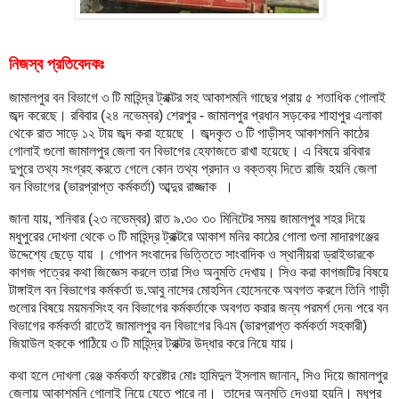
নিজস্ব প্রতিবেদকঃ
জামালপুর বন বিভাগে ৩ টি মাহিন্দ্র ট্রাক্টর সহ আকাশমনি গাছের প্রায় ৫ শতাধিক গোলাই
জব্দ করেছে। রবিবার (২৪ নভেম্বর) শেরপুর - জামালপুর প্রধান সড়কের শাহাপুর এলাকা
থেকে রাত সাড়ে ১২ টায় জব্দ করা হয়েছে । জব্দকৃত ৩ টি গাড়ীসহ আকাশমনি কাঠের
গোলাই গুলো জামালপুর জেলা বন বিভাগের হেফাজতে রাখা হয়েছে। এ বিষয়ে রবিবার
দুপুরে তথ্য সংগ্রহ করতে গেলে কোন তথ্য প্রদান ও বক্তব্য দিতে রাজি হয়নি জেলা
বন বিভাগের (ভারপ্রাপ্ত কর্মকর্তা) আব্দুর রাজ্জাক ।
জানা যায়, শনিবার (২৩ নভেম্বর) রাত ৯.৩০ ৩০ মিনিটের সময় জামালপুর শহর দিয়ে
মধুপুরের দোখলা থেকে ৩ টি মাহিন্দ্র ট্রাক্টরে আকাশ মনির কাঠের গোলা গুলা মাদারগঞ্জের
উদ্দেশ্যে ছেড়ে যায় । গোপন সংবাদের ভিত্তিতে সাংবাদিক ও স্থানীয়রা ড্রাইভারকে
কাগজ পত্রের কথা জিজ্ঞেস করলে তারা সিও অনুমতি দেখায়। সিও করা কাগজটির বিষয়ে
টাঙ্গাইল বন বিভাগের কর্মকর্তা ড.আবু নাসের মোহসিন হোসেনকে অবগত করলে তিনি গাড়ী
গুলোর বিষয়ে ময়মনসিংহ বন বিভাগের কর্মকর্তাকে অবগত করার জন্য পরমর্শ দেন৷ পরে বন
বিভাগের কর্মকর্তা রাতেই জামালপুর বন বিভাগের বিএম (ভারপ্রাপ্ত কর্মকর্তা সহকারী)
জিয়াউল হককে পাঠিয়ে ৩ টি মাহিন্দ্র ট্রাক্টর উদ্ধার করে নিয়ে যায়।
কথা হলে দোখলা রেঞ্জ কর্মকর্তা ফরেষ্টার মোঃ হামিদুল ইসলাম জানান, সিও দিয়ে জামালপুর
জেলায় আকাশমনি গোলাই নিয়ে যেতে পারে না। তাদের অনুমতি দেওয়া হয়নি। মধুপুর