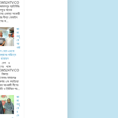
EWS24TV.CO
মালপুর প্রতিনিধিঃ
লপুরে সাবেক
দের একান্ত সহকারী
ার দীপ্ত মোবাইল
িসের ক...
জা
মা
লপু
রে
আ
ওয়া
ীগ নেতা এখনো
রম্যানের দায়িত্বে
 রয়েছেন
ু দেশ ও
ণের পক্ষে
EWS24TV.CO
িজস্ব
িবেদকঃ মাদারগঞ্জ
েলার ২নং কড়ইচড়া
য়ন আওয়ামী লীগের
তি ও ইউনিয়ন পর...
জা
মা
লপু
রে
৪
দে