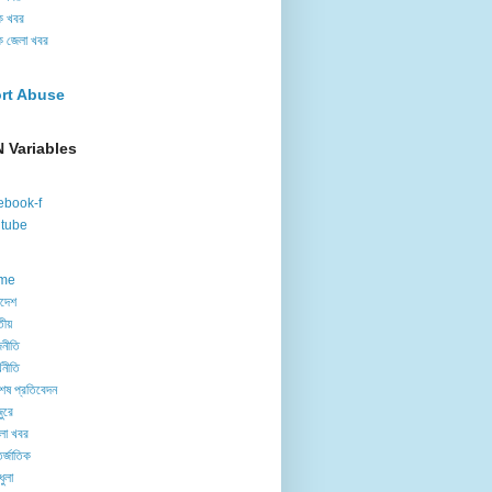
ক খবর
ক জেলা খবর
rt Abuse
 Variables
ebook-f
tube
me
াদেশ
তীয়
নীতি
থনীতি
েষ প্রতিবেদন
ুরে
লা খবর
র্জাতিক
ধুলা