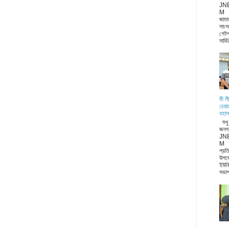
JN
M জা
জামা
সাংস
গেটপ
সার্ভ
মী ল
চেয়া
বহাল
শুধ
জনগ
JN
M ন
প্রত
উপজ
ইউনি
সভাপ