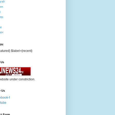
িকেট
টবল
ি
ন্য
ষা
বাশ
ght
atured} $label={recent}
 Us
ebsite under constriction.
w Us
ebook-f
tube
ct Form