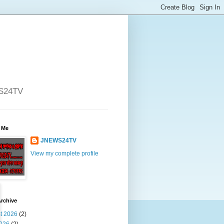
WS24TV
 Me
JNEWS24TV
View my complete profile
rchive
t 2026
(2)