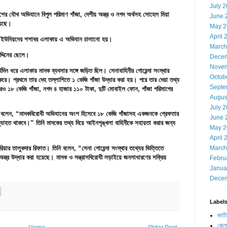
July 
িশের যৌথ অভিযানে বিপুল পরিমাণ গাঁজা, দেশীয় অস্ত্র ও নগদ অর্থসহ সোহেল মিয়া
June 
য়েছে।
May 2
April 
ল ইউনিয়নের শশাবর এলাকায় এ অভিযান চালানো হয়।
March
দ্দিনের ছেলে।
Decem
Novem
র্ঘদিন ধরে এলাকায় মাদক ব্যবসার সঙ্গে জড়িত ছিল। সেনাবাহিনীর গোয়েন্দা সংস্থার
Octob
রে। প্রথমে তার দেহ তল্লাশিতে ১ কেজি গাঁজা উদ্ধার করা হয়। পরে তার দেয়া তথ্য
Septe
 আরও ১৮ কেজি গাঁজা, নগদ ৪ হাজার ১১০ টাকা, দুটি মোবাইল ফোন, গাঁজা পরিমাপের
Augus
July 
দ মিয়া বলেন, “মাদকবিরোধী অভিযানের অংশ হিসেবে ১৮ কেজি গাঁজাসহ একজনকে গ্রেফতার
June 
যাহত থাকবে।” তিনি মাদকের তথ্য দিয়ে আইনশৃঙ্খলা বাহিনীকে সহায়তা করার জন্য
May 2
April 
াহরিয়ার তালুকদার রিফাত। তিনি বলেন, “সেনা গোয়েন্দা সংস্থার তথ্যের ভিত্তিতে
March
্ত্র উদ্ধার করা হয়েছে। মাদক ও সন্ত্রাসবিরোধী লড়াইয়ে জনসাধারণের সক্রিয়
Febru
Janua
Decem
Label
জাতী
জেলা