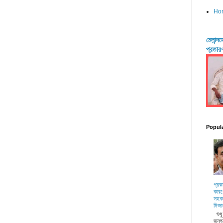
Ho
মেলান্
প্রতার
Popul
প্রক
কারণ
সহকা
মিজা
শুধ
জনগ