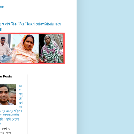
me
দহে ৭ লাখ টাকা নিয়ে বিদেশে লোকপাঠানোর নামে
ণা
ar Posts
জা
মা
লপু
রে
এখ
নো
াশ্যে অদৃশ্য শক্তির
ে, সাবেক এমপির
রি ও ভূমি খেঁকো
ন
ু দেশ ও
ণের পক্ষে