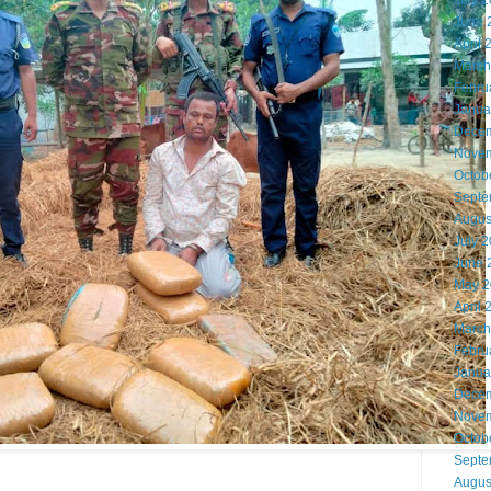
July 
June 
April 
March
Febru
Janua
Decem
Novem
Octob
Septe
Augus
July 
June 
May 2
April 
March
Febru
Janua
Decem
Novem
Octob
Septe
Augus