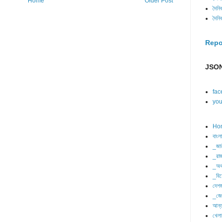
Home
Older Post
দৈনি
দৈনি
Repo
JSON
fac
you
Ho
বাংল
_জা
_রাজ
_অর্
_বিশ
দেশজ
_জে
আন্ত
খেলা