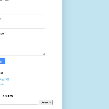
*
age
*
ist
ীয়তা নীতি
াযোগ
 This Blog