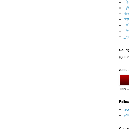
_ক্র
_ফু
চাকর
অন্যা
_ধর্ম
_শিক্
_প্র
Col-ri
{getFe
About
This w
Follo
fac
you
Conta