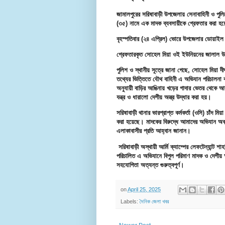
জামালপুরের সরিষাবাড়ী উপজেলায় সেনাবাহিনী ও পুল
(৩৫) নামে এক মাদক ব্যবসায়ীকে গ্রেফতার করা হ
বৃহস্পতিবার (২৪ এপ্রিল) ভোরে উপজেলার ডোয়াই
গ্রেফতারকৃত সোহেল মিয়া ওই ইউনিয়নের জালাল উ
পুলিশ ও স্থানীয় সূত্রে জানা গেছে, সোহেল মিয়া দী
তথ্যের ভিত্তিতে যৌথ বাহিনী এ অভিযান পরিচালনা ক
অনুযায়ী বাড়ির আঙিনায় খড়ের গাদার ভেতর থেকে
যন্ত্র ও ধারালো দেশীয় অস্ত্র উদ্ধার করা হয়।
সরিষাবাড়ী থানার ভারপ্রাপ্ত কর্মকর্তা (ওসি) চাঁ
করা হয়েছে। মাদকের বিরুদ্ধে আমাদের অভিযান অব্
এলাকাবাসীর প্রতি আহ্বান জানান।
সরিষাবাড়ী অস্থায়ী আর্মি ক্যাম্পের লেফটেন্যান্ট শ
পরিচালিত এ অভিযানে বিপুল পরিমাণ মাদক ও দেশীয় অস
সহযোগিতা অত্যন্ত গুরুত্বপূর্ণ।
on
April 25, 2025
Labels:
দৈনিক জেলা খবর