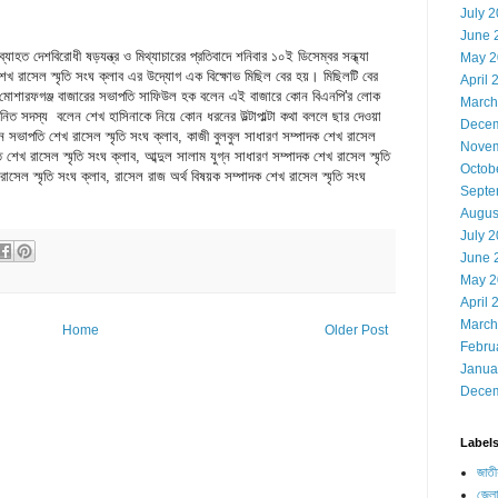
July 
June 
যাহত দেশবিরোধী ষড়যন্ত্র ও মিথ্যাচারের প্রতিবাদে শনিবার ১০ই ডিসেম্বর সন্ধ্যা
May 2
খ রাসেল স্মৃতি সংঘ ক্লাব এর উদ্যোগ এক বিক্ষোভ মিছিল বের হয়। মিছিলটি বের
April 
য় মোশারফগঞ্জ বাজারের সভাপতি সাফিউল হক বলেন এই বাজারে কোন বিএনপি'র লোক
March
্মানিত সদস্য বলেন শেখ হাসিনাকে নিয়ে কোন ধরনের উল্টাপাল্টা কথা বললে ছার দেওয়া
Decem
াপতি শেখ রাসেল স্মৃতি সংঘ ক্লাব, কাজী বুলবুল সাধারণ সম্পাদক শেখ রাসেল
Novem
ি শেখ রাসেল স্মৃতি সংঘ ক্লাব, আব্দুল সালাম যুগ্ন সাধারণ সম্পাদক শেখ রাসেল স্মৃতি
Octob
সেল স্মৃতি সংঘ ক্লাব, রাসেল রাজ অর্থ বিষয়ক সম্পাদক শেখ রাসেল স্মৃতি সংঘ
Septe
Augus
July 
June 
May 2
April 
March
Home
Older Post
Febru
Janua
Decem
Label
জাতী
জেলা