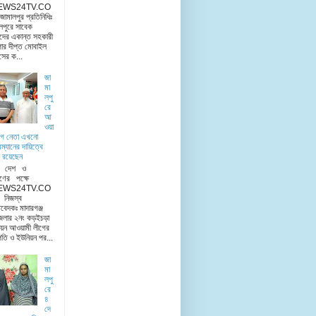
EWS24TV.CO
মালপুর প্রতিনিধিঃ
লপুরে সাবেক
দের একান্ত সহকারী
ার দীপ্ত মোবাইল
িসের ক...
জা
মা
লপু
রে
আ
ওয়া
ীগ নেতা এখনো
রম্যানের দায়িত্বে
 রয়েছেন
ু দেশ ও
ণের পক্ষে
EWS24TV.CO
িজস্ব
িবেদকঃ মাদারগঞ্জ
েলার ২নং কড়ইচড়া
য়ন আওয়ামী লীগের
তি ও ইউনিয়ন পর...
জা
মা
লপু
রে
৪
দে