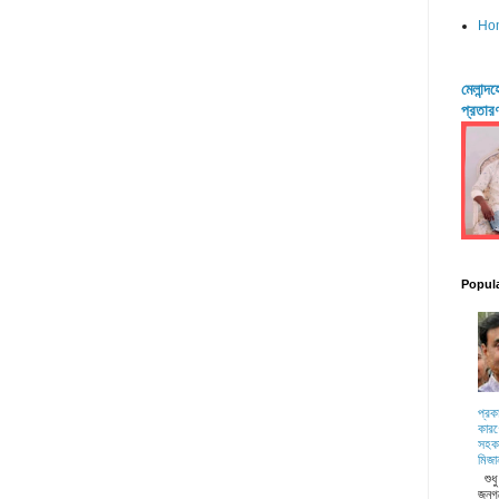
Ho
মেলান্
প্রতার
Popul
প্রক
কারণ
সহকা
মিজা
শুধ
জনগ