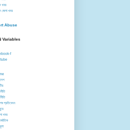
ক খবর
ক জেলা খবর
rt Abuse
 Variables
ebook-f
tube
me
াদেশ
তীয়
নীতি
থনীতি
েষ প্রতিবেদন
ুরে
লা খবর
র্জাতিক
ধুলা