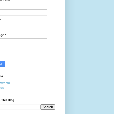
*
age
*
ist
ীয়তা নীতি
াযোগ
 This Blog