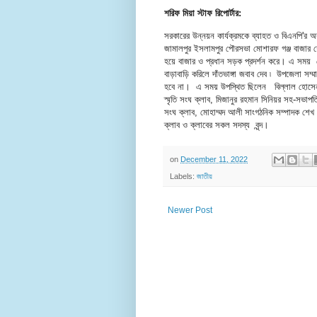
শরিফ মিয়া স্টাফ রিপোর্টার:
সরকারের উন্নয়ন কার্যক্রমকে ব্যাহত ও বিএনপি'র অব্
জামালপুর ইসলামপুর পৌরসভা মোশারফ গঞ্জ বাজার শে
হয়ে বাজার ও প্রধান সড়ক প্রদর্শন করে। এ সম
বাড়াবাড়ি করিলে দাঁতভাঙ্গা জবাব দেব ৷ উপজেলা সম
হবে না। এ সময় উপস্থিত ছিলেন বিল্লাল হোসেন সভ
স্মৃতি সংঘ ক্লাব, মিজানুর রহমান সিনিয়র সহ-সভাপত
সংঘ ক্লাব, মোহাম্মদ আলী সাংগঠনিক সম্পাদক শেখ রা
ক্লাব ও ক্লাবের সকল সদস্য বৃন্দ।
on
December 11, 2022
Labels:
জাতীয়
Newer Post