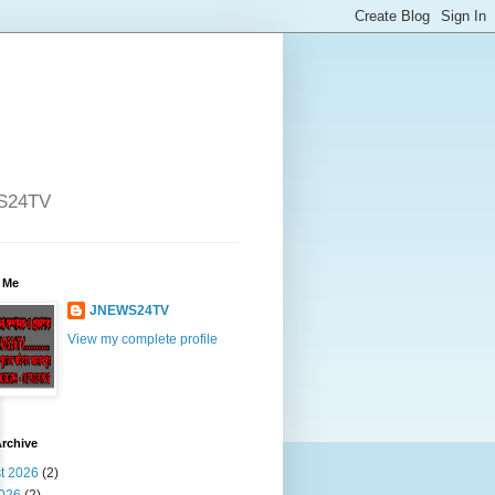
WS24TV
 Me
JNEWS24TV
View my complete profile
rchive
t 2026
(2)