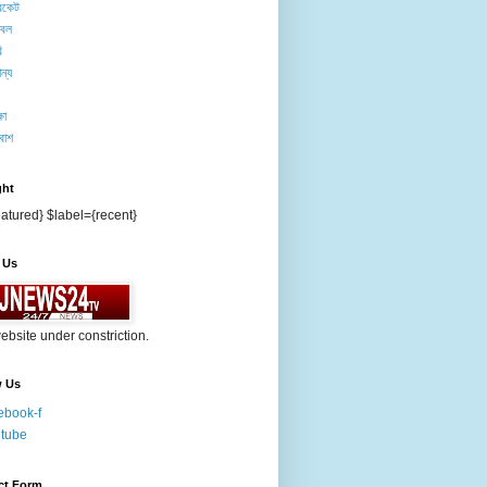
িকেট
টবল
ি
ন্য
ষা
বাশ
ght
atured} $label={recent}
 Us
ebsite under constriction.
w Us
ebook-f
tube
ct Form