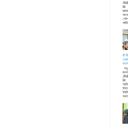
JN
M জা
জামা
সাংস
গেটপ
সার্ভ
মী ল
চেয়া
বহাল
শুধ
জনগ
JN
M ন
প্রত
উপজ
ইউনি
সভাপ