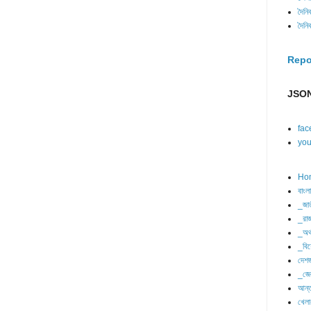
দৈনি
দৈনি
Repo
JSON
fac
you
Ho
বাংল
_জা
_রাজ
_অর্
_বিশ
দেশজ
_জে
আন্ত
খেলা