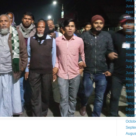
July 
June 
April 
March
Febru
Janua
Decem
Novem
Octob
Septe
Augus
July 
June 
May 2
April 
March
Febru
Janua
Decem
Novem
Octob
Septe
Augus