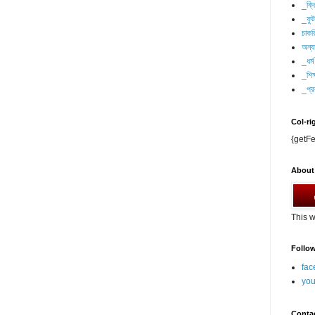
_ক্র
_ফু
চাকর
অন্যা
_ধর্ম
_শিক্
_প্র
Col-ri
{getFe
About
This w
Follo
fac
you
Conta