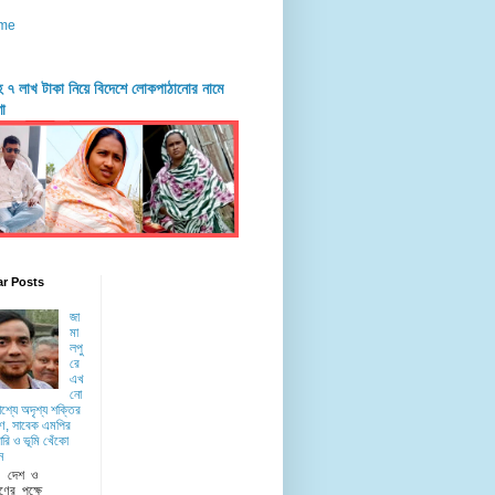
me
দহে ৭ লাখ টাকা নিয়ে বিদেশে লোকপাঠানোর নামে
ণা
ar Posts
জা
মা
লপু
রে
এখ
নো
াশ্যে অদৃশ্য শক্তির
ে, সাবেক এমপির
রি ও ভূমি খেঁকো
ন
ু দেশ ও
ণের পক্ষে