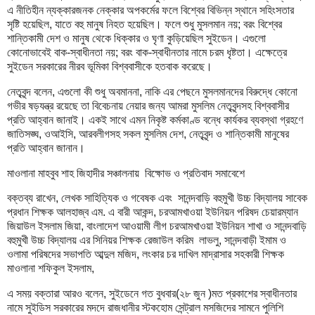
এ নীতিহীন ন্যক্কারজনক নেক্কার অপকর্মের ফলে বিশ্বের বিভিন্ন স্থানে সহিংসতার
সৃষ্টি হয়েছিল, যাতে বহু মানুষ নিহত হয়েছিল। ফলে শুধু মুসলমান নয়; বরং বিশ্বের
শান্তিকামী দেশ ও মানুষ থেকে ধিক্কার ও ঘৃণা কুড়িয়েছিল সুইডেন। এগুলো
কোনোভাবেই বাক-স্বাধীনতা নয়; বরং বাক-স্বাধীনতার নামে চরম ধৃষ্টতা। এক্ষেত্রে
সুইডেন সরকারের নীরব ভূমিকা বিশ্ববাসীকে হতবাক করেছে।
নেতৃবৃন্দ বলেন, এগুলো কী শুধু অবমাননা, নাকি এর পেছনে মুসলমানদের বিরুদ্ধে কোনো
গভীর ষড়যন্ত্র রয়েছে তা বিবেচনায় নেয়ার জন্য আমরা মুসলিম নেতৃবৃন্দসহ বিশ্ববাসীর
প্রতি আহ্বান জানাই। একই সাথে এমন নিকৃষ্ট কর্মকাণ্ড বন্ধে কার্যকর ব্যবস্থা গ্রহণে
জাতিসঙ্ঘ, ওআইসি, আরবলীগসহ সকল মুসলিম দেশ, নেতৃবৃন্দ ও শান্তিকামী মানুষের
প্রতি আহ্বান জানান।
মাওলানা মাহবুব শাহ জিহাদীর সঞ্চালনায় বিক্ষোভ ও প্রতিবাদ সমাবেশে
বক্তব্য রাখেন, লেখক সাহিত্যিক ও গবেষক এবং সানন্দবাড়ি বহুমুখী উচ্চ বিদ্যালয় সাবেক
প্রধান শিক্ষক আলহাজ্ব এম. এ বারী আকন্দ, চরআমখাওয়া ইউনিয়ন পরিষদ চেয়ারম্যান
জিয়াউল ইসলাম জিয়া, বাংলাদেশ আওয়ামী লীগ চরআমখাওয়া ইউনিয়ন শাখা ও সানন্দবাড়ি
বহুমুখী উচ্চ বিদ্যালয় এর সিনিয়র শিক্ষক রেজাউল করিম লাভলু, সানন্দবাড়ী ইমাম ও
ওলামা পরিষদের সভাপতি আব্দুল মজিদ, লংকার চর দাখিল মাদ্রাসার সহকারী শিক্ষক
মাওলানা শফিকুল ইসলাম,
এ সময় বক্তারা আরও বলেন, সুইডেনে গত বুধবার(২৮ জুন )মত প্রকাশের স্বাধীনতার
নামে সুইডিস সরকারের মদদে রাজধানীর স্টকহোম সেন্ট্রাল মসজিদের সামনে পুলিশি