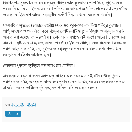
নিরাপত্তায় মুসলমানদের ধর্মীয় গ্রন্থ পবিত্র আল কুরআনের পাতা ছিড়ে পুড়িয়ে এবং
পায়ের নিচে দেয়। ইসলামের সাথে পশ্চিমাদের আচরণে এটা দিবালোকের ন্যায় প্রমাণিত
হয়েছে যে, ইউরোপ আজো মধ্যযুগীয় সংকীর্ণ চিন্তা থেকে বের হতে পারেনি।
সাম্প্রতিক সুইডেনে যেভাবে রাষ্ট্রীয় মদদে মত প্রকাশের নাম দিয়ে পবিত্র কুরআনে
অগ্নিসংযোগ ও পদদলিত করে বিশ্বের কোটি কোটি মানুষের বিশ্বাস ও শ্রদ্ধার প্রতি
আঘাত করা হয়েছে তা অকল্পনীয়। কোন সভ্য সমাজে এই ধরণের আচরণ চিন্তাও করা
যায় না। সুইডেনে যা হয়েছে আমরা তার তীব্র নিন্দা জানাচ্ছি। এবং বাংলাদেশ সরকারের
প্রতি আহবান জানাচ্ছি যে, সুইডেনের রাষ্ট্রদূতকে তলব করে বাংলাদেশের পক্ষ থেকে
জোড়ালো প্রতিবাদ জানাতে হবে।
কোরআন পুড়ানো ব্যক্তির নাম সালওয়ান মোমিকা।
মানববন্ধনে বক্তারা বলেন মহাগ্রন্থ পবিত্র আল কোরআন এই ঘটনার তীব্র নিন্দা ও
প্রতিবাদ জানাচ্ছি ভবিষ্যতে যাতে করে পৃথিবীর কোথাও এই ধরনের নেক্কারজনক ঘটনা
না ঘটে সেজন্য দোষীদের দৃষ্টান্তমূলক শাস্তি দাবি করেছেন বক্তারা।
on
July 08, 2023
Share