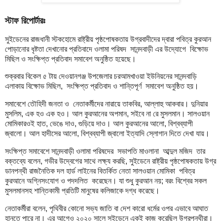
স্টাফ রিপোর্টারঃ
সুইডেনের রাজধানী স্টকহোমে রাষ্ট্রীয় পৃষ্ঠপোষকতায় উগ্রবাদীদের দ্বারা পবিত্র কুরআন
পোড়ানোর ধৃষ্টতা দেখানোর প্রতিবাদে ওলামা পরিষদ সানন্দবাড়ী এর উদ্যোগে বিক্ষোভ
মিছিল ও সংক্ষিপ্ত প্রতিবাদ সমাবেশ অনুষ্ঠিত হয়েছে।
শুক্রবার বিকেল ৫ টায় দেওয়ানগঞ্জ উপজেলার চরআমখাওয়া ইউনিয়নের সানন্দবাড়ি
এলাকায় বিক্ষোভ মিছিল, সংক্ষিপ্ত প্রতিবাদ ও শান্তিপূর্ণ সমাবেশ অনুষ্ঠিত হয়।
সমাবেশে তৌহিদী জনতা ও নেতাকর্মীদের নারায়ে তাকবির, আল্লাহু আকবার। দুনিয়ার
মুসলিম, এক হও এক হও। আল কুরআনের অপমান, সইবে না রে মুসলমান। সালওয়ান
মোমিকারওই হাত, ভেঙে দাও, গুড়িয়ে দাও। আল কুরআনের আলো, বিশ্বব্যাপী
জ্বালো। আল হাদীসের আলো, বিশ্বব্যাপী জ্বালো ইত্যাদি স্লোগান দিতে দেখা যায়।
সংক্ষিপ্ত সমাবেশে সানন্দবাড়ী ওলামা পরিষদের সভাপতি মাওলানা আব্দুল মজিদ তার
বক্তব্যে বলেন, গভীর উদ্বেগের সাথে লক্ষ্য করছি, সুইডেনে রাষ্ট্রীয় পৃষ্ঠপোষকতায় উগ্র
ডানপন্থী রাজনৈতিক দল হার্ড লাইনের বিতর্কিত নেতা সালওয়ান মোমিকা পবিত্র
কুরআনে অগ্নিসংযোগ ও পদদলিত করেছেন। যা শুধু কুরআন নয়; বরং বিশ্বের সকল
মুসলমানসহ শান্তিকামী প্রতিটি মানুষের কলিজাকে দগ্ধ করেছে।
নেতাকর্মীরা বলেন, পৃথিবীর কোনো সভ্য জাতি বা দেশ কারো ধর্মের ওপর এভাবে আঘাত
হানতে পারে না। এর আগেও ২০২০ সালে সুইডেনে একই কাজ করেছিল উগ্রপন্থীরা।