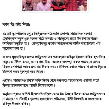
স্টাফ রিপোর্টার লিজাঃ
১৯ মার্চ বৃহস্পতিবার দুপুরে সিদ্ধিরগঞ্জ পাঠানতলি এলাকায় নারায়ণগঞ্জ সরকারি
টেকনিক্যাল স্কুল এন্ড কলেজ মাঠে অসহায় ও দরিদ্রদের মাঝে ঈদ উপহার বিতরণ
কার্যক্রম অনুষ্ঠিত হয়। মোস্তাফিজুর রহমান ফাউন্ডেশনের সার্বিক সহযোগিতায় এই
আয়োজন করা হয়।
এ সময় মুস্তাফিজুর রহমান ফাউন্ডেশন এর চেয়ারম্যান রাকিবুল ইসলাম রাকিব হতদরিদ্র
মানুষ কে নিশ্চিত করেন, যাদের বাচ্চা টাকা অভাবে লেখাপড়া করতে পারছে না তাদের
ফ্রিতে লেখাপড়া করাবে এবং যারা টাকার অভাবে চিকিৎসা করাতে পারছে না তাদের ফ্রিতে
চিকিৎসা করার ব্যবস্থা করে দিবেন।
এছাড়াও নারায়নগঞ্জ চাষাড়া শহিদ মিনার থেকে শুরু করে আশেপাশের এলাকার অটো
রিকশা চালকদের মাঝে পাঞ্জাবি বিতরন করেন।
অনুষ্ঠানে প্রধান অতিথি হিসেবে উপস্থিত থেকে ঈদ উপহার বিতরণ করেন ফাউন্ডেশনের
চেয়ারম্যান ও স্টার্কট্রি গ্রুপের ব্যবস্থাপনা পরিচালক, বিশিষ্ট শিল্পপতি ও সমাজসেবক
রাকিবুল ইসলাম রাকিব।