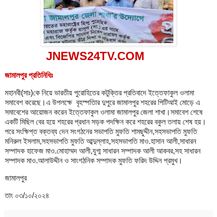
JNEWS24TV.COM
জামালপুর প্রতিনিধিঃ
মহানবী(সাঃ)কে নিয়ে ভারতীয় পুরোহিতের কটুক্তির প্রতিবাদে ইত্তেফাকুল ওলামা
সমাবেশ করেছে।এ উপলক্ষে বৃহস্পতিার দুপুরে জামালপুর শহরের পিটিআই মোড়ে এ
সমাবেশের আয়োজন করেন ইত্তেফাকুল ওলামা জামালপুর জেলা শাখা।সমাবেশ শেষে
একটি মিছিল বের হয়ে শহরের প্রধান সড়ক পদক্ষিন করে শহরের বকুল তলায় শেষ হয়।
পরে সংক্ষিপ্ত বক্তব্য দেন সংগঠনের সভাপতি মুফতি শামছুদ্দীন,সহসভাপতি মুফতি
মনিরুল ইসলাম,সহসভাপতি মুফতি আব্দুল্লাহ,সহসভাপতি মাও.হাসান আলী,সাধারন
সম্পাদক হাফেজ মাও.মোহাম্মদ আলী,যুগ্ম সাধারন সম্পাদক আলী আকবর,সহ সাধারন
সম্পাদক মাও.আলাউদ্দীন ও সাংগঠনিক সম্পাদক মুফতি ফরিদ উদ্দিন প্রমুখ।
জামালপুর
তাং ০৩/১০/২০২৪